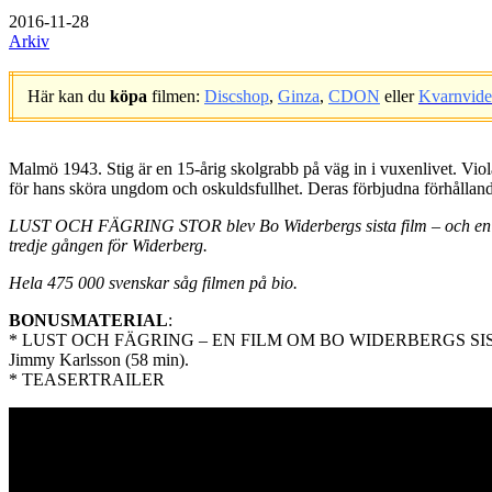
2016-11-28
Arkiv
Här kan du
köpa
filmen:
Discshop
,
Ginza
,
CDON
eller
Kvarnvid
.
Malmö 1943. Stig är en 15-årig skolgrabb på väg in i vuxenlivet. Viol
för hans sköra ungdom och oskuldsfullhet. Deras förbjudna förhålla
LUST OCH FÄGRING STOR blev Bo Widerbergs sista film – och en av h
tredje gången för Widerberg.
Hela 475 000 svenskar såg filmen på bio.
BONUSMATERIAL
:
* LUST OCH FÄGRING – EN FILM OM BO WIDERBERGS SISTA. Nyinspe
Jimmy Karlsson (58 min).
* TEASERTRAILER