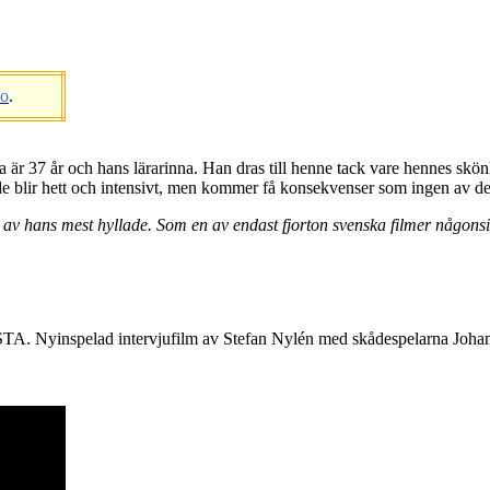
eo
.
a är 37 år och hans lärarinna. Han dras till henne tack vare hennes skö
nde blir hett och intensivt, men kommer få konsekvenser som ingen av 
ans mest hyllade. Som en av endast fjorton svenska filmer någonsin 
lad intervjufilm av Stefan Nylén med skådespelarna Johan Wide