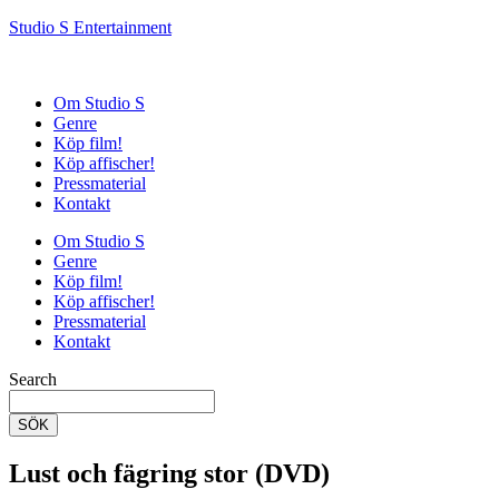
Studio S Entertainment
Om Studio S
Genre
Köp film!
Köp affischer!
Pressmaterial
Kontakt
Om Studio S
Genre
Köp film!
Köp affischer!
Pressmaterial
Kontakt
Search
SÖK
Lust och fägring stor (DVD)