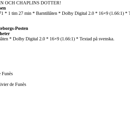
N OCH CHAPLINS DOTTER!
sen
 tim 27 min * Barntillåten * Dolby Digital 2.0 * 16×9 (1.66:1) * T
teborgs-Posten
heter
ten * Dolby Digital 2.0 * 16×9 (1.66:1) * Textad på svenska.
e Funès
ivier de Funès