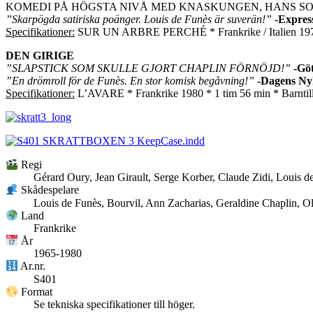
KOMEDI PÅ HÖGSTA NIVÅ MED KNASKUNGEN, HANS SO
”Skarpögda satiriska poänger. Louis de Funès är suverän!”
-Expres
Specifikationer:
SUR UN ARBRE PERCHÉ * Frankrike / Italien 1971 * 1
DEN GIRIGE
”SLAPSTICK SOM SKULLE GJORT CHAPLIN FÖRNÖJD!”
-Gö
”En drömroll för de Funès. En stor komisk begåvning!”
-Dagens Ny
Specifikationer:
L’AVARE * Frankrike 1980 * 1 tim 56 min * Barntillå
Regi
Gérard Oury, Jean Girault, Serge Korber, Claude Zidi, Louis d
Skådespelare
Louis de Funès, Bourvil, Ann Zacharias, Geraldine Chaplin, Ol
Land
Frankrike
År
1965-1980
Ar.nr.
S401
Format
Se tekniska specifikationer till höger.