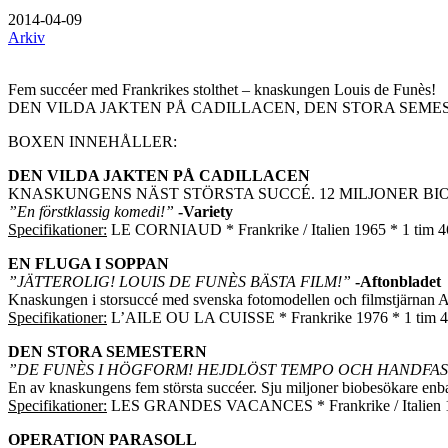
2014-04-09
Arkiv
Fem succéer med Frankrikes stolthet – knaskungen Louis de Funès!
DEN VILDA JAKTEN PÅ CADILLACEN, DEN STORA SEMEST
BOXEN INNEHÅLLER:
DEN VILDA JAKTEN PÅ CADILLACEN
KNASKUNGENS NÄST STÖRSTA SUCCÉ. 12 MILJONER BI
”En förstklassig komedi!”
-Variety
Specifikationer:
LE CORNIAUD * Frankrike / Italien 1965 * 1 tim 46 m
EN FLUGA I SOPPAN
”JÄTTEROLIG! LOUIS DE FUNÈS BÄSTA FILM!”
-Aftonbladet
Knaskungen i storsuccé med svenska fotomodellen och filmstjärnan 
Specifikationer:
L’AILE OU LA CUISSE * Frankrike 1976 * 1 tim 41 mi
DEN STORA SEMESTERN
”DE FUNÈS I HÖGFORM! HEJDLÖST TEMPO OCH HANDFAS
En av knaskungens fem största succéer. Sju miljoner biobesökare enba
Specifikationer:
LES GRANDES VACANCES * Frankrike / Italien 1967 *
OPERATION PARASOLL