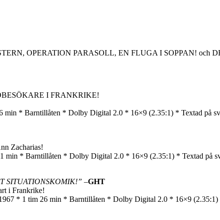
ERN, OPERATION PARASOLL, EN FLUGA I SOPPAN! och DE
OBESÖKARE I FRANKRIKE!
in * Barntillåten * Dolby Digital 2.0 * 16×9 (2.35:1) * Textad på s
Ann Zacharias!
n * Barntillåten * Dolby Digital 2.0 * 16×9 (2.35:1) * Textad på s
T SITUATIONSKOMIK!”
–
GHT
rt i Frankrike!
 1 tim 26 min * Barntillåten * Dolby Digital 2.0 * 16×9 (2.35:1) 