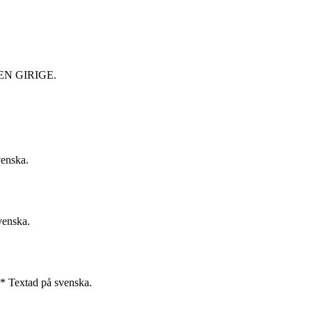
N GIRIGE.
venska.
venska.
* Textad på svenska.