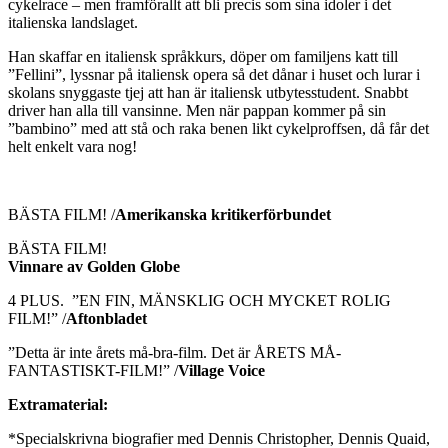
cykelrace – men framförallt att bli precis som sina idoler i det
italienska landslaget.
Han skaffar en
italiensk språkkurs, döper om familjens katt till
”Fellini”, lyssnar på italiensk opera så det dånar i huset och lurar i
skolans snyggaste tjej att han är italiensk utbytesstudent. Snabbt
driver han alla till vansinne. Men när pappan kommer på sin
”bambino” med att stå och raka benen likt cykelproffsen, då får det
helt enkelt vara nog!
BÄSTA FILM! /
Amerikanska kritikerförbundet
BÄSTA FILM!
Vinnare av Golden Globe
4 PLUS. ”EN FIN, MÄNSKLIG OCH MYCKET ROLIG
FILM!” /
Aftonbladet
”Detta är inte årets må-bra-film. Det är ÅRETS MÅ-
FANTASTISKT-FILM!” /
Village Voice
Extramaterial:
*Specialskrivna biografier med Dennis Christopher, Dennis Quaid,