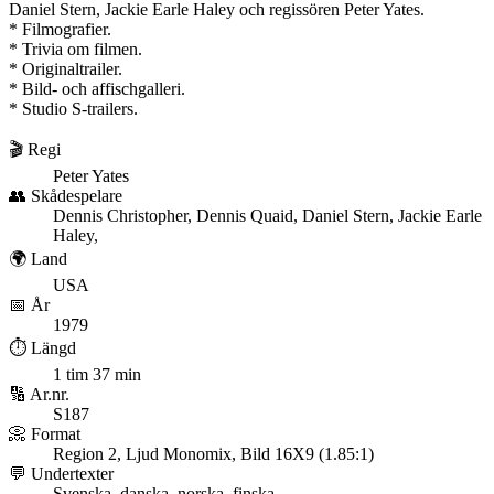
Daniel Stern, Jackie Earle Haley och regissören Peter Yates.
* Filmografier.
* Trivia om filmen.
* Originaltrailer.
* Bild- och affischgalleri.
* Studio S-trailers.
🎬 Regi
Peter Yates
👥 Skådespelare
Dennis Christopher, Dennis Quaid, Daniel Stern, Jackie Earle
Haley,
🌍 Land
USA
📅 År
1979
⏱️ Längd
1 tim 37 min
🔢 Ar.nr.
S187
📀 Format
Region 2, Ljud Monomix, Bild 16X9 (1.85:1)
💬 Undertexter
Svenska, danska, norska, finska