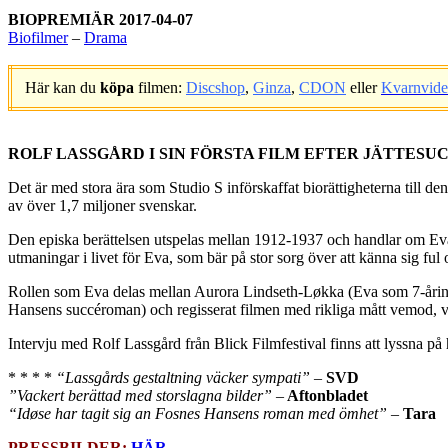
BIOPREMIÄR 2017-04-07
Biofilmer
–
Drama
Här kan du
köpa
filmen:
Discshop
,
Ginza
,
CDON
eller
Kvarnvid
.
ROLF LASSGÅRD I SIN FÖRSTA FILM EFTER JÄTTES
Det är med stora ära som Studio S införskaffat biorättigheterna 
av över 1,7 miljoner svenskar.
Den episka berättelsen utspelas mellan 1912-1937 och handlar om Eva
utmaningar i livet för Eva, som bär på stor sorg över att känna sig fu
Rollen som Eva delas mellan Aurora Lindseth-Løkka (Eva som 7-åring
Hansens succéroman) och regisserat filmen med rikliga mått vemod, v
Intervju med Rolf Lassgård från Blick Filmfestival finns att lyssna på
* * * *
“Lassgårds gestaltning väcker sympati”
–
SVD
”Vackert berättad med storslagna bilder”
–
Aftonbladet
“Idøse har tagit sig an Fosnes Hansens roman med ömhet”
–
Tara
PRESSBILDER:
HÄR