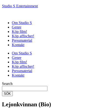
Studio S Entertainment
Om Studio S
Genre
Köp film!
Köp affischer!
Pressmaterial
Kontakt
Om Studio S
Genre
Köp film!
Köp affischer!
Pressmaterial
Kontakt
Search
SÖK
Lejonkvinnan (Bio)