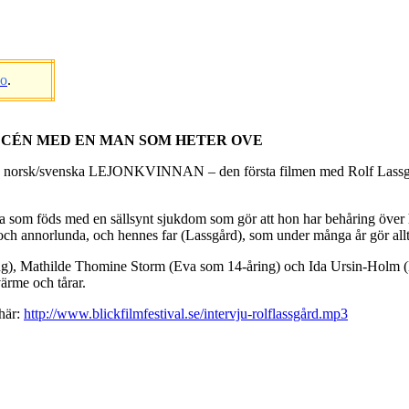
eo
.
UCCÉN MED EN MAN SOM HETER OVE
till den norsk/svenska LEJONKVINNAN – den första filmen med Rolf 
 som föds med en sällsynt sjukdom som gör att hon har behåring över h
l och annorlunda, och hennes far (Lassgård), som under många år gör all
), Mathilde Thomine Storm (Eva som 14-åring) och Ida Ursin-Holm (Ev
ärme och tårar.
 här:
http://www.blickfilmfestival.se/intervju-rolflassgård.mp3