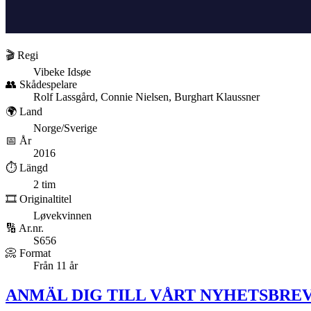
🎬 Regi
Vibeke Idsøe
👥 Skådespelare
Rolf Lassgård, Connie Nielsen, Burghart Klaussner
🌍 Land
Norge/Sverige
📅 År
2016
⏱️ Längd
2 tim
🎞️ Originaltitel
Løvekvinnen
🔢 Ar.nr.
S656
📀 Format
Från 11 år
ANMÄL DIG TILL VÅRT NYHETSBREV