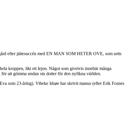
Lassgård efter jättesuccén med EN MAN SOM HETER OVE, som setts
ela kroppen, likt ett lejon. Något som givetvis innebär många
t för att gömma undan sin dotter för den nyfikna världen.
a som 23-åring). Vibeke Idsøe har skrivit manus (efter Erik Fosnes