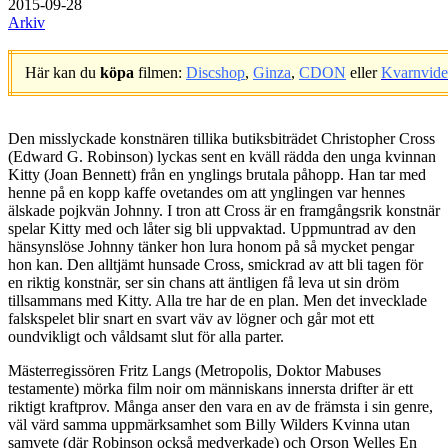
2015-09-28
Arkiv
Här kan du
köpa
filmen:
Discshop
,
Ginza
,
CDON
eller
Kvarnvid
.
Den misslyckade konstnären tillika butiksbiträdet Christopher Cross
(Edward G. Robinson) lyckas sent en kväll rädda den unga kvinnan
Kitty (Joan Bennett) från en ynglings brutala påhopp. Han tar med
henne på en kopp kaffe ovetandes om att ynglingen var hennes
älskade pojkvän Johnny. I tron att Cross är en framgångsrik konstnär
spelar Kitty med och låter sig bli uppvaktad. Uppmuntrad av den
hänsynslöse Johnny tänker hon lura honom på så mycket pengar
hon kan. Den alltjämt hunsade Cross, smickrad av att bli tagen för
en riktig konstnär, ser sin chans att äntligen få leva ut sin dröm
tillsammans med Kitty. Alla tre har de en plan. Men det invecklade
falskspelet blir snart en svart väv av lögner och går mot ett
oundvikligt och våldsamt slut för alla parter.
Mästerregissören Fritz Langs (Metropolis, Doktor Mabuses
testamente) mörka film noir om människans innersta drifter är ett
riktigt kraftprov. Många anser den vara en av de främsta i sin genre,
väl värd samma uppmärksamhet som Billy Wilders Kvinna utan
samvete (där Robinson också medverkade) och Orson Welles En