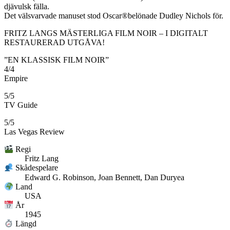
djävulsk fälla.
Det välsvarvade manuset stod Oscar®belönade Dudley Nichols för.
FRITZ LANGS MÄSTERLIGA FILM NOIR – I DIGITALT
RESTAURERAD UTGÅVA!
”EN KLASSISK FILM NOIR”
4/4
Empire
5/5
TV Guide
5/5
Las Vegas Review
Regi
Fritz Lang
Skådespelare
Edward G. Robinson, Joan Bennett, Dan Duryea
Land
USA
År
1945
Längd