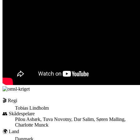
🎬 Regi
Tobias Lindholm
👥 Skådespelare
Pilou Asbæk, Tuva Novotny, Dar Salim, Søren Malling,
Charlotte Munck
🌍 Land
Danmark