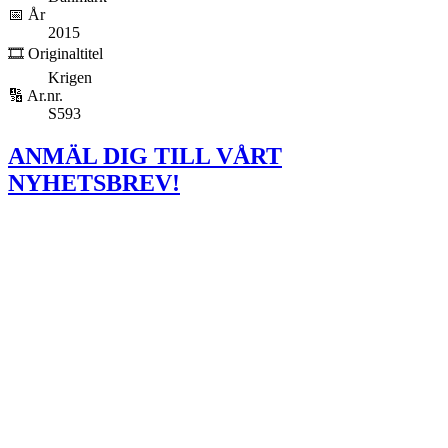
📅 År
2015
🎞️ Originaltitel
Krigen
🔢 Ar.nr.
S593
ANMÄL DIG TILL VÅRT
NYHETSBREV!