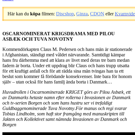
Här kan du
köpa
filmen:
Discshop
,
Ginza
,
CDON
eller
Kvarnvid
.
OSCARNOMINERAT KRIGSDRAMA MED PILOU
ASBÆK OCH TUVA NOVOTNY
Kommendörkapten Claus M. Pedersen och hans män är stationerade
i Afghanistan, ständigt med våldet närvarande. Samtidigt kämpar
hans fru därhemma med att klara av livet med deras tre barn medan
fadern är borta. Under ett uppdrag blir Claus och hans trupp utsatta
för ett kraftigt anfall och för att rädda sina män tvingas han ta ett
beslut som kommer få förödande konsekvenser. Inte bara för honom
själv – utan också för hans familj ända borta i Danmark…
Huvudrollen i Oscarnominerade KRIGET görs av Pilou Asbæk, ett
av Danmarks hetaste namn efter rollerna i Invasionen av Danmark
och tv-serien Borgen och som hans hustru ser vi trefaldigt
Guldbaggenominerade Tuva Novotny
.
För manus och regi svarar
Tobias Lindholm, som haft stor framgång med manuskripten till
Jakten och Kollektivet samt nämnda Invasionen av Danmark och
Borgen