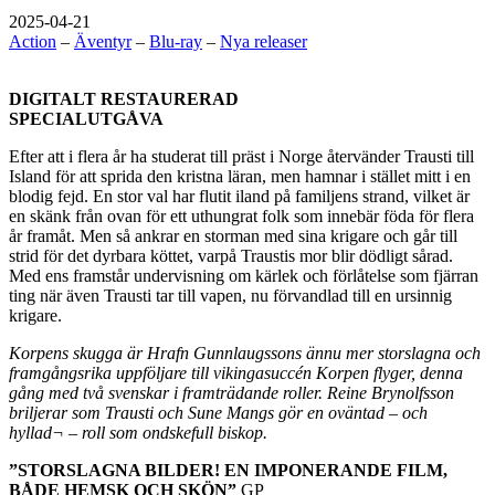
2025-04-21
Action
–
Äventyr
–
Blu-ray
–
Nya releaser
DIGITALT RESTAURERAD
SPECIALUTGÅVA
Efter att i flera år ha studerat till präst i Norge återvänder Trausti till
Island för att sprida den kristna läran, men hamnar i stället mitt i en
blodig fejd. En stor val har flutit iland på familjens strand, vilket är
en skänk från ovan för ett uthungrat folk som innebär föda för flera
år framåt. Men så ankrar en storman med sina krigare och går till
strid för det dyrbara köttet, varpå Traustis mor blir dödligt sårad.
Med ens framstår undervisning om kärlek och förlåtelse som fjärran
ting när även Trausti tar till vapen, nu förvandlad till en ursinnig
krigare.
Korpens skugga är Hrafn Gunnlaugssons ännu mer storslagna och
framgångsrika uppföljare till vikingasuccén Korpen flyger, denna
gång med två svenskar i framträdande roller. Reine Brynolfsson
briljerar som Trausti och Sune Mangs gör en oväntad – och
hyllad¬ – roll som ondskefull biskop.
”STORSLAGNA BILDER! EN IMPONERANDE FILM,
BÅDE HEMSK OCH SKÖN”
GP