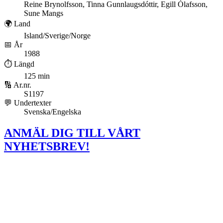
Reine Brynolfsson, Tinna Gunnlaugsdóttir, Egill Ólafsson,
Sune Mangs
🌍 Land
Island/Sverige/Norge
📅 År
1988
⏱️ Längd
125 min
🔢 Ar.nr.
S1197
💬 Undertexter
Svenska/Engelska
ANMÄL DIG TILL VÅRT
NYHETSBREV!