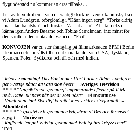
flygunderstöd nu kommer att dras tillbaka…
I en av huvudrollerna som en väldigt skicklig svensk kanonskytt ser
vi Adam Lundgren, oförglömlig i “Känn ingen sorg”, “Torka aldrig
tårar utan handskar” och förstås “Vår tid är nu”. Alla lär också
känna igen Anders Baasmo och Tobias Sentelmann, inte minst för
deras roller i den omtalade tv-succén “Exit”.
KONVOJEN
var en stor framgång på filmmarknaden EFM i Berlin
i februari och har sålts till en rad stora länder som USA, Tyskland,
Spanien, Polen, Sydkorea och till och med Indien.
—
“
Intensiv spänning! Das Boot möter Hurt Locker. Adam Lundgren
ger Sverige något att vara stolt över!
” –
Sveriges Television
* * * * “
Nagelbitande spänning! Imponerande effekter på ILM-
nivå. Raffel till havs när det är som bäst!
” –
Filmkultur.se
“
Välgjord action! Skickligt berättat med strider i storformat!
” –
Aftonbladet
* * * * “
Explosivt och spännande krigsdrama! Bra och förbaskat
snygg!
” –
Moviezine
“
Rafflande tempo! Väldigt spännande! Väldigt bra krigsscener!
”
TV4