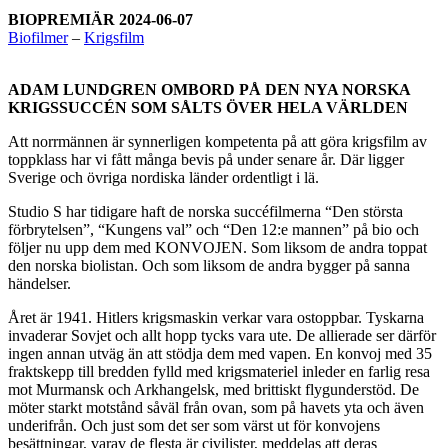
BIOPREMIÄR 2024-06-07
Biofilmer
–
Krigsfilm
ADAM LUNDGREN OMBORD PÅ DEN NYA NORSKA
KRIGSSUCCÉN SOM SÅLTS ÖVER HELA VÄRLDEN
Att norrmännen är synnerligen kompetenta på att göra krigsfilm av
toppklass har vi fått många bevis på under senare år. Där ligger
Sverige och övriga nordiska länder ordentligt i lä.
Studio S har tidigare haft de norska succéfilmerna “Den största
förbrytelsen”, “Kungens val” och “Den 12:e mannen” på bio och
följer nu upp dem med KONVOJEN. Som liksom de andra toppat
den norska biolistan. Och som liksom de andra bygger på sanna
händelser.
Året är 1941. Hitlers krigsmaskin verkar vara ostoppbar. Tyskarna
invaderar Sovjet och allt hopp tycks vara ute. De allierade ser därför
ingen annan utväg än att stödja dem med vapen. En konvoj med 35
fraktskepp till bredden fylld med krigsmateriel inleder en farlig resa
mot Murmansk och Arkhangelsk, med brittiskt flygunderstöd. De
möter starkt motstånd såväl från ovan, som på havets yta och även
underifrån. Och just som det ser som värst ut för konvojens
besättningar, varav de flesta är civilister, meddelas att deras