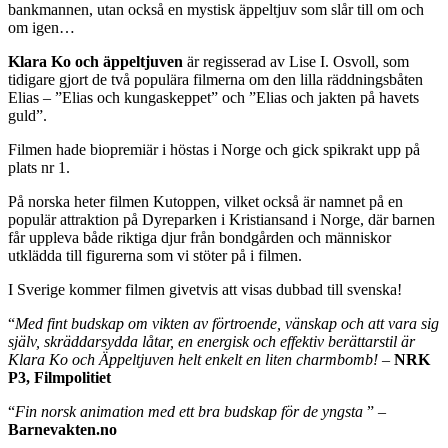
bankmannen, utan också en mystisk äppeltjuv som slår till om och
om igen…
Klara Ko och äppeltjuven
är regisserad av Lise I. Osvoll, som
tidigare gjort de två populära filmerna om den lilla räddningsbåten
Elias – ”Elias och kungaskeppet” och ”Elias och jakten på havets
guld”.
Filmen hade biopremiär i höstas i Norge och gick spikrakt upp på
plats nr 1.
På norska heter filmen Kutoppen, vilket också är namnet på en
populär attraktion på Dyreparken i Kristiansand i Norge, där barnen
får uppleva både riktiga djur från bondgården och människor
utklädda till figurerna som vi stöter på i filmen.
I Sverige kommer filmen givetvis att visas dubbad till svenska!
“
Med fint budskap om vikten av förtroende, vänskap och att vara sig
själv, skräddarsydda låtar, en energisk och effektiv berättarstil är
Klara Ko och Äppeltjuven helt enkelt en liten charmbomb!
–
NRK
P3, Filmpolitiet
“
Fin norsk animation med ett bra budskap för de yngsta
” –
Barnevakten.no