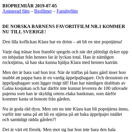
BIOPREMIÄR 2019-07-05
Animerad film
–
Biofilmer
–
Familjefilm
DE NORSKA BARNENS FAVORITFILM NR.1 KOMMER
NU TILL SVERIGE
!
Den lilla koflickan Klara har en dröm – att bli en stor popstjärna!
Varje dag tränar hon framför spegeln och när det plötsligt dyker upp
en inbjudan från hennes far är lyckan total. Han är nämligen
rockstjärna, så han ska kunna hjälpa Klara med hennes karriär.
Men det är bara vad hon tror. När de träffas på hans gård inser hon
snabbt att pappa bara är en vanlig äppelpajbagare. Och dessutom en
äppelpajbagare som ligger risigt till! Han har nämligen drabbats av
Galna kosjukan och har därför inte kunnat leverera de 100 utlovade
pajerna som han är skyldig ortens elaka bankman, som därför
kommer kasta ut honom från gården.
Nu är goda råd dyra. Men om nu inte Klara kan bli popstjärna ännu,
varför inte satsa på att bli en stjärna på att baka äppelpajer istället
och samtidigt rädda gården?!
Det är värt ett försök. Men mot sig har hon inte bara den hala