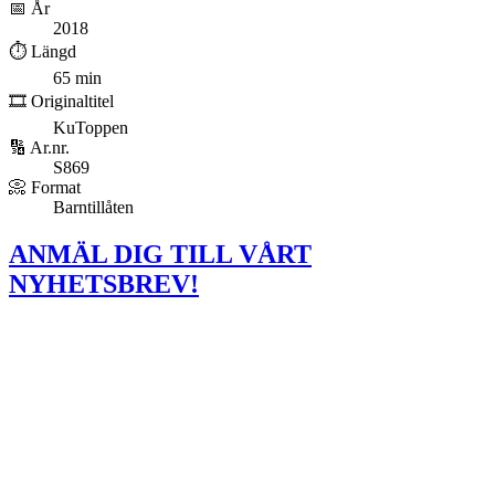
📅 År
2018
⏱️ Längd
65 min
🎞️ Originaltitel
KuToppen
🔢 Ar.nr.
S869
📀 Format
Barntillåten
ANMÄL DIG TILL VÅRT
NYHETSBREV!