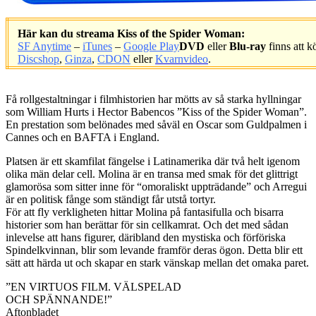
Här kan du streama Kiss of the Spider Woman:
SF Anytime
–
iTunes
–
Google Play
DVD
eller
Blu-ray
finns att k
Discshop
,
Ginza
,
CDON
eller
Kvarnvideo
.
.
Få rollgestaltningar i filmhistorien har mötts av så starka hyllningar
som William Hurts i Hector Babencos ”Kiss of the Spider Woman”.
En prestation som belönades med såväl en Oscar som Guldpalmen i
Cannes och en BAFTA i England.
Platsen är ett skamfilat fängelse i Latinamerika där två helt igenom
olika män delar cell. Molina är en transa med smak för det glittrigt
glamorösa som sitter inne för “omoraliskt uppträdande” och Arregui
är en politisk fånge som ständigt får utstå tortyr.
För att fly verkligheten hittar Molina på fantasifulla och bisarra
historier som han berättar för sin cellkamrat. Och det med sådan
inlevelse att hans figurer, däribland den mystiska och förföriska
Spindelkvinnan, blir som levande framför deras ögon. Detta blir ett
sätt att härda ut och skapar en stark vänskap mellan det omaka paret.
”EN VIRTUOS FILM. VÄLSPELAD
OCH SPÄNNANDE!”
Aftonbladet