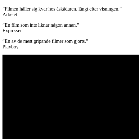
”Filmen håller sig kvar hos åskådaren, långt efter visningen.”
Arbetet
”En film som inte liknar någon annan.”
Expressen
”En av de mest gripande filmer som gjorts.”
Playboy