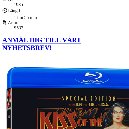
1985
⏱️ Längd
1 tim 55 min
🔢 Ar.nr.
S532
ANMÄL DIG TILL VÅRT
NYHETSBREV!