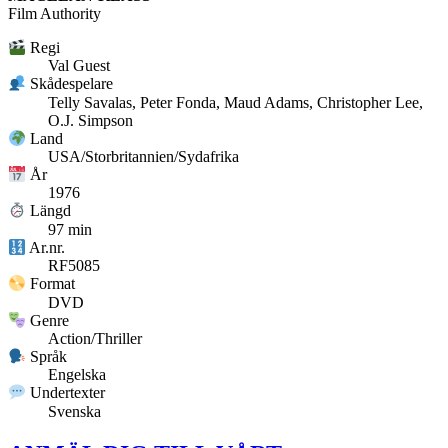
Film Authority
Regi
Val Guest
Skådespelare
Telly Savalas, Peter Fonda, Maud Adams, Christopher Lee,
O.J. Simpson
Land
USA/Storbritannien/Sydafrika
År
1976
Längd
97 min
Ar.nr.
RF5085
Format
DVD
Genre
Action/Thriller
Språk
Engelska
Undertexter
Svenska