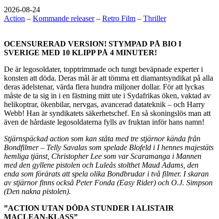
2026-08-24
Action
–
Kommande releaser
–
Retro Film
–
Thriller
OCENSURERAD VERSION! STYMPAD PÅ BIO I
SVERIGE MED 10 KLIPP PÅ 4 MINUTER!
De är legosoldater, topptrimmade och tungt beväpnade experter i
konsten att döda. Deras mål är att tömma ett diamantsyndikat på alla
deras ädelstenar, värda flera hundra miljoner dollar. För att lyckas
måste de ta sig in i en fästning mitt ute i Sydafrikas öken, vaktad av
helikoptrar, ökenbilar, nervgas, avancerad datateknik – och Harry
Webb! Han är syndikatets säkerhetschef. En så skoningslös man att
även de hårdaste legosoldaterna fylls av fruktan inför hans namn!
Stjärnspäckad action som kan ståta med tre stjärnor kända från
Bondfilmer – Telly Savalas som spelade Blofeld i I hennes majestäts
hemliga tjänst, Christopher Lee som var Scaramanga i Mannen
med den gyllene pistolen och Luleås stolthet Maud Adams, den
enda som förärats att spela olika Bondbrudar i två filmer. I skaran
av stjärnor finns också Peter Fonda (Easy Rider) och O.J. Simpson
(Den nakna pistolen).
”ACTION UTAN DÖDA STUNDER I ALISTAIR
MACLEAN-KLASS”