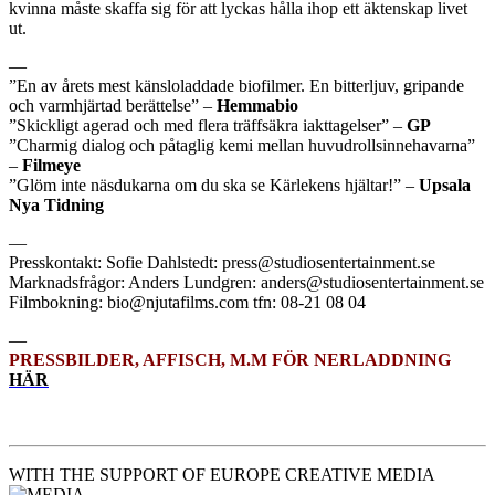
kvinna måste skaffa sig för att lyckas hålla ihop ett äktenskap livet
ut.
—
”En av årets mest känsloladdade biofilmer. En bitterljuv, gripande
och varmhjärtad berättelse” –
Hemmabio
”Skickligt agerad och med flera träffsäkra iakttagelser” –
GP
”Charmig dialog och påtaglig kemi mellan huvudrollsinnehavarna”
–
Filmeye
”Glöm inte näsdukarna om du ska se Kärlekens hjältar!” –
Upsala
Nya Tidning
—
Presskontakt: Sofie Dahlstedt: press@studiosentertainment.se
Marknadsfrågor: Anders Lundgren: anders@studiosentertainment.se
Filmbokning: bio@njutafilms.com tfn: 08-21 08 04
—
PRESSBILDER, AFFISCH, M.M FÖR NERLADDNING
HÄR
WITH THE SUPPORT OF EUROPE CREATIVE MEDIA