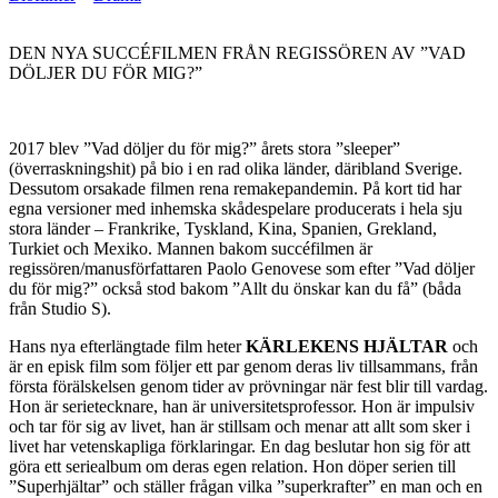
DEN NYA SUCCÉFILMEN FRÅN REGISSÖREN AV ”VAD
DÖLJER DU FÖR MIG?”
2017 blev ”Vad döljer du för mig?” årets stora ”sleeper”
(överraskningshit) på bio i en rad olika länder, däribland Sverige.
Dessutom orsakade filmen rena remakepandemin. På kort tid har
egna versioner med inhemska skådespelare producerats i hela sju
stora länder – Frankrike, Tyskland, Kina, Spanien, Grekland,
Turkiet och Mexiko. Mannen bakom succéfilmen är
regissören/manusförfattaren Paolo Genovese som efter ”Vad döljer
du för mig?” också stod bakom ”Allt du önskar kan du få” (båda
från Studio S).
Hans nya efterlängtade film heter
KÄRLEKENS HJÄLTAR
och
är en episk film som följer ett par genom deras liv tillsammans, från
första förälskelsen genom tider av prövningar när fest blir till vardag.
Hon är serietecknare, han är universitetsprofessor. Hon är impulsiv
och tar för sig av livet, han är stillsam och menar att allt som sker i
livet har vetenskapliga förklaringar. En dag beslutar hon sig för att
göra ett seriealbum om deras egen relation. Hon döper serien till
”Superhjältar” och ställer frågan vilka ”superkrafter” en man och en