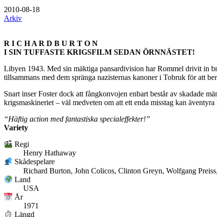
2010-08-18
Arkiv
R I C H A R D B U R T O N
I SIN TUFFASTE KRIGSFILM SEDAN ÖRNNÄSTET!
Libyen 1943. Med sin mäktiga pansardivision har Rommel drivit in britt
tillsammans med dem spränga nazisternas kanoner i Tobruk för att bere
Snart inser Foster dock att fångkonvojen enbart består av skadade mä
krigsmaskineriet – väl medveten om att ett enda misstag kan äventyr
“Häftig action med fantastiska specialeffekter!”
Variety
Regi
Henry Hathaway
Skådespelare
Richard Burton, John Colicos, Clinton Greyn, Wolfgang Preiss
Land
USA
År
1971
Längd