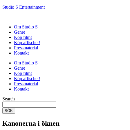
Studio S Entertainment
Om Studio S
Genre
Köp film!
Köp affischer!
Pressmaterial
Kontakt
Om Studio S
Genre
Köp film!
Köp affischer!
Pressmaterial
Kontakt
Search
SÖK
Kanonerna i öknen