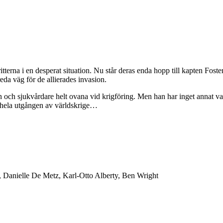
erna i en desperat situation. Nu står deras enda hopp till kapten Foster
da väg för de allierades invasion.
n och sjukvårdare helt ovana vid krigföring. Men han har inget annat v
a hela utgången av världskrige…
, Danielle De Metz, Karl-Otto Alberty, Ben Wright