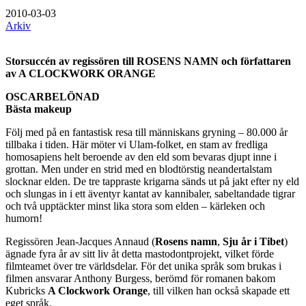
2010-03-03
Arkiv
Storsuccén av regissören till ROSENS NAMN och författaren
av A CLOCKWORK ORANGE
OSCARBELÖNAD
Bästa makeup
Följ med på en fantastisk resa till människans gryning – 80.000 år
tillbaka i tiden. Här möter vi Ulam-folket, en stam av fredliga
homosapiens helt beroende av den eld som bevaras djupt inne i
grottan. Men under en strid med en blodtörstig neandertalstam
slocknar elden. De tre tappraste krigarna sänds ut på jakt efter ny eld
och slungas in i ett äventyr kantat av kannibaler, sabeltandade tigrar
och två upptäckter minst lika stora som elden – kärleken och
humorn!
Regissören Jean-Jacques Annaud (
Rosens namn
,
Sju år i Tibet
)
ägnade fyra år av sitt liv åt detta mastodontprojekt, vilket förde
filmteamet över tre världsdelar. För det unika språk som brukas i
filmen ansvarar Anthony Burgess, berömd för romanen bakom
Kubricks
A Clockwork Orange
, till vilken han också skapade ett
eget språk.