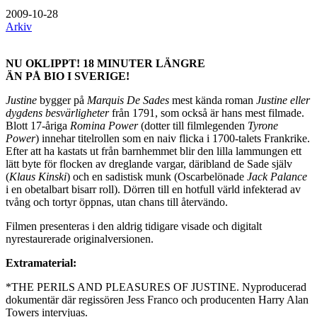
2009-10-28
Arkiv
NU OKLIPPT! 18 MINUTER LÄNGRE
ÄN PÅ BIO I SVERIGE!
Justine
bygger på
Marquis De Sades
mest kända roman
Justine eller
dygdens besvärligheter
från 1791, som också är hans mest filmade.
Blott 17-åriga
Romina Power
(dotter till filmlegenden
Tyrone
Power
) innehar titelrollen som en naiv flicka i 1700-talets Frankrike.
Efter att ha kastats ut från barnhemmet blir den lilla lammungen ett
lätt byte för flocken av dreglande vargar, däribland de Sade själv
(
Klaus Kinski
) och en sadistisk munk (Oscarbelönade
Jack Palance
i en obetalbart bisarr roll). Dörren till en hotfull värld infekterad av
tvång och tortyr öppnas, utan chans till återvändo.
Filmen presenteras i den aldrig tidigare visade och digitalt
nyrestaurerade originalversionen.
Extramaterial:
*THE PERILS AND PLEASURES OF JUSTINE. Nyproducerad
dokumentär där regissören Jess Franco och producenten Harry Alan
Towers intervjuas.