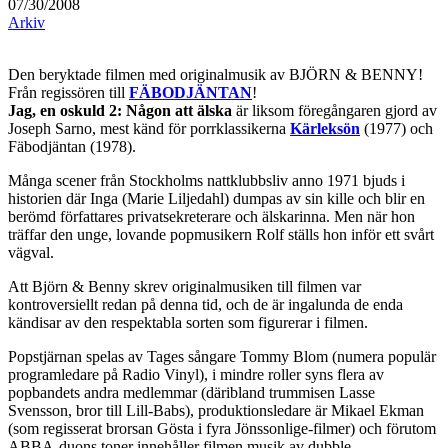
07/30/2008
Arkiv
Den beryktade filmen med originalmusik av BJÖRN & BENNY!
Från regissören till
FÄBODJÄNTAN
!
Jag, en oskuld 2: Någon att älska
är liksom föregångaren gjord av
Joseph Sarno, mest känd för porrklassikerna
Kärleksön
(1977) och
Fäbodjäntan (1978).
Många scener från Stockholms nattklubbsliv anno 1971 bjuds i
historien där Inga (Marie Liljedahl) dumpas av sin kille och blir en
berömd författares privatsekreterare och älskarinna. Men när hon
träffar den unge, lovande popmusikern Rolf ställs hon inför ett svårt
vägval.
Att Björn & Benny skrev originalmusiken till filmen var
kontroversiellt redan på denna tid, och de är ingalunda de enda
kändisar av den respektabla sorten som figurerar i filmen.
Popstjärnan spelas av Tages sångare Tommy Blom (numera populär
programledare på Radio Vinyl), i mindre roller syns flera av
popbandets andra medlemmar (däribland trummisen Lasse
Svensson, bror till Lill-Babs), produktionsledare är Mikael Ekman
(som regisserat brorsan Gösta i fyra Jönssonlige-filmer) och förutom
ABBA-duons toner innehåller filmen musik av dubble