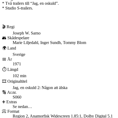
* Två trailers till “Jag, en oskuld”.
* Studio S-trailers.
🎬 Regi
Joseph W. Sarno
👥 Skådespelare
Marie Liljedahl, Inger Sundh, Tommy Blom
🌍 Land
Sverige
📅 År
1971
⏱️ Längd
102 min
🎞️ Originaltitel
Jag, en oskuld 2: Någon att älska
🔢 Ar.nr.
S060
➕ Extras
Se nedan…
📀 Format
Region 2, Anamorfisk Widescreen 1.85:1, Dolby Digital 5.1