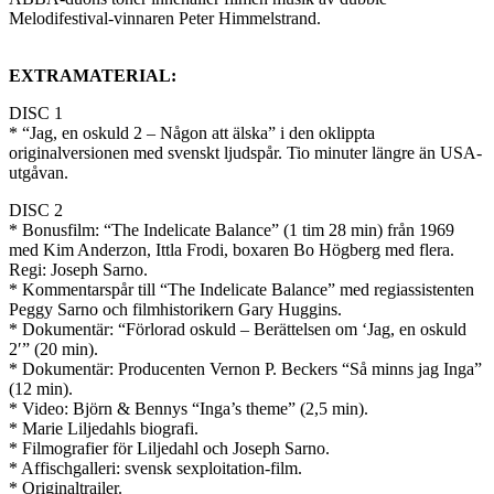
Melodifestival-vinnaren Peter Himmelstrand.
EXTRAMATERIAL:
DISC 1
* “Jag, en oskuld 2 – Någon att älska” i den oklippta
originalversionen med svenskt ljudspår. Tio minuter längre än USA-
utgåvan.
DISC 2
* Bonusfilm: “The Indelicate Balance” (1 tim 28 min) från 1969
med Kim Anderzon, Ittla Frodi, boxaren Bo Högberg med flera.
Regi: Joseph Sarno.
* Kommentarspår till “The Indelicate Balance” med regiassistenten
Peggy Sarno och filmhistorikern Gary Huggins.
* Dokumentär: “Förlorad oskuld – Berättelsen om ‘Jag, en oskuld
2′” (20 min).
* Dokumentär: Producenten Vernon P. Beckers “Så minns jag Inga”
(12 min).
* Video: Björn & Bennys “Inga’s theme” (2,5 min).
* Marie Liljedahls biografi.
* Filmografier för Liljedahl och Joseph Sarno.
* Affischgalleri: svensk sexploitation-film.
* Originaltrailer.