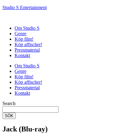
Studio S Entertainment
Om Studio S
Genre
Köp film!
Köp affischer!
Pressmaterial
Kontakt
Om Studio S
Genre
Köp film!
Köp affischer!
Pressmaterial
Kontakt
Search
SÖK
Jack (Blu-ray)