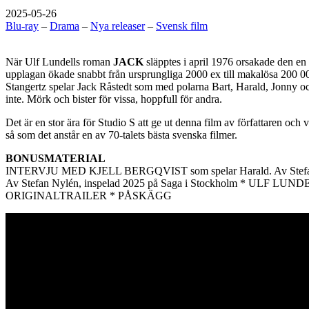
2025-05-26
Blu-ray
–
Drama
–
Nya releaser
–
Svensk film
När Ulf Lundells roman
JACK
släpptes i april 1976 orsakade den en 
upplagan ökade snabbt från ursprungliga 2000 ex till makalösa 200 0
Stangertz spelar Jack Råstedt som med polarna Bart, Harald, Jonny oc
inte. Mörk och bister för vissa, hoppfull för andra.
Det är en stor ära för Studio S att ge ut denna film av författaren och 
så som det anstår en av 70-talets bästa svenska filmer.
BONUSMATERIAL
INTERVJU MED KJELL BERGQVIST som spelar Harald. Av Stefan N
Av Stefan Nylén, inspelad 2025 på Saga i Stockholm * ULF LU
ORIGINALTRAILER * PÅSKÄGG