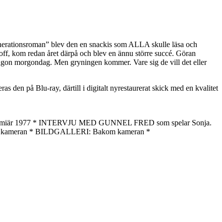
a generationsroman” blev den en snackis som ALLA skulle läsa och
ff, kom redan året därpå och blev en ännu större succé. Göran
någon morgondag. Men gryningen kommer. Vare sig de vill det eller
as den på Blu-ray, därtill i digitalt nyrestaurerat skick med en kvalitet
rpremiär 1977 * INTERVJU MED GUNNEL FRED som spelar Sonja.
ör kameran * BILDGALLERI: Bakom kameran *