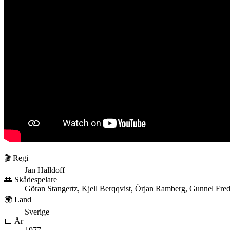
🎬 Regi
Jan Halldoff
👥 Skådespelare
Göran Stangertz, Kjell Berqqvist, Örjan Ramberg, Gunnel Fre
🌍 Land
Sverige
📅 År