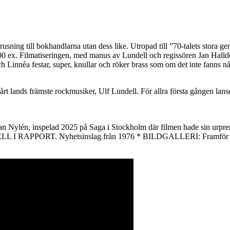
rusning till bokhandlarna utan dess like. Utropad till ”70-talets stor
00 ex. Filmatiseringen, med manus av Lundell och regissören Jan Halldo
h Linnéa festar, super, knullar och röker brass som om det inte fanns 
vårt lands främste rockmusiker, Ulf Lundell. För allra första gången lanser
ylén, inspelad 2025 på Saga i Stockholm där filmen hade sin u
NDELL I RAPPORT. Nyhetsinslag från 1976 * BILDGALLERI: Framf