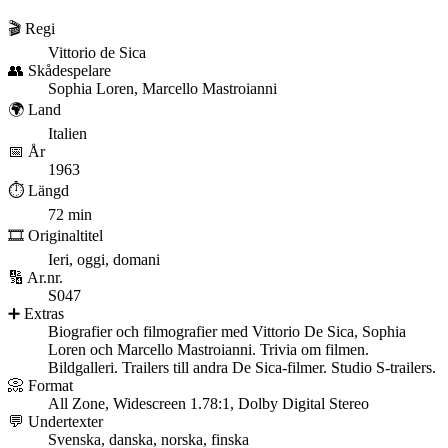
🎬 Regi
Vittorio de Sica
👥 Skådespelare
Sophia Loren, Marcello Mastroianni
🌍 Land
Italien
📅 År
1963
⏱️ Längd
72 min
🎞️ Originaltitel
Ieri, oggi, domani
🔢 Ar.nr.
S047
➕ Extras
Biografier och filmografier med Vittorio De Sica, Sophia
Loren och Marcello Mastroianni. Trivia om filmen.
Bildgalleri. Trailers till andra De Sica-filmer. Studio S-trailers.
📀 Format
All Zone, Widescreen 1.78:1, Dolby Digital Stereo
💬 Undertexter
Svenska, danska, norska, finska