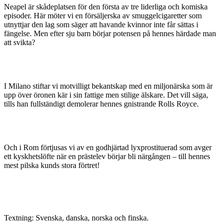
Neapel är skådeplatsen för den första av tre liderliga och komiska
episoder. Här möter vi en försäljerska av smuggelcigaretter som
utnyttjar den lag som säger att havande kvinnor inte får sättas i
fängelse. Men efter sju barn börjar potensen på hennes härdade man
att svikta?
I Milano stiftar vi motvilligt bekantskap med en miljonärska som är
upp över öronen kär i sin fattige men stilige älskare. Det vill säga,
tills han fullständigt demolerar hennes gnistrande Rolls Royce.
Och i Rom förtjusas vi av en godhjärtad lyxprostituerad som avger
ett kyskhetslöfte när en prästelev börjar bli närgången – till hennes
mest pilska kunds stora förtret!
Textning: Svenska, danska, norska och finska.