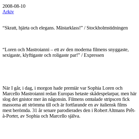
2008-08-10
Arkiv
“Skratt, hjärta och elegans. Mästarklass!” / Stockholmstidningen
“Loren och Mastroianni – ett av den moderna filmens snyggaste,
sexigaste, klyftigaste och roligaste par!” / Expressen
När I går, i dag, i morgon hade premiär var Sophia Loren och
Marcello Mastroianni redan Europas hetaste skådespelarpar, men här
slog det gnistor mer än någonsin. Filmens omtalade stripscen fick
massorna att strömma till och är fortfarande en av italiensk films
mest berömda. 31 år senare parodierades den i Robert Altmans Prêt-
à-Porter, av Sophia och Marcello själva.