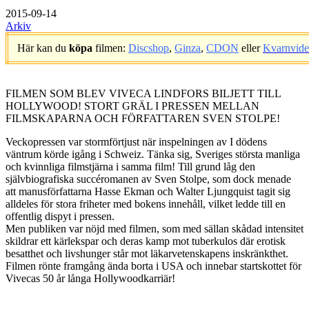
2015-09-14
Arkiv
Här kan du
köpa
filmen:
Discshop
,
Ginza
,
CDON
eller
Kvarnvid
.
FILMEN SOM BLEV VIVECA LINDFORS BILJETT TILL
HOLLYWOOD! STORT GRÄL I PRESSEN MELLAN
FILMSKAPARNA OCH FÖRFATTAREN SVEN STOLPE!
Veckopressen var stormförtjust när inspelningen av I dödens
väntrum körde igång i Schweiz. Tänka sig, Sveriges största manliga
och kvinnliga filmstjärna i samma film! Till grund låg den
självbiografiska succéromanen av Sven Stolpe, som dock menade
att manusförfattarna Hasse Ekman och Walter Ljungquist tagit sig
alldeles för stora friheter med bokens innehåll, vilket ledde till en
offentlig dispyt i pressen.
Men publiken var nöjd med filmen, som med sällan skådad intensitet
skildrar ett kärlekspar och deras kamp mot tuberkulos där erotisk
besatthet och livshunger står mot läkarvetenskapens inskränkthet.
Filmen rönte framgång ända borta i USA och innebar startskottet för
Vivecas 50 år långa Hollywoodkarriär!