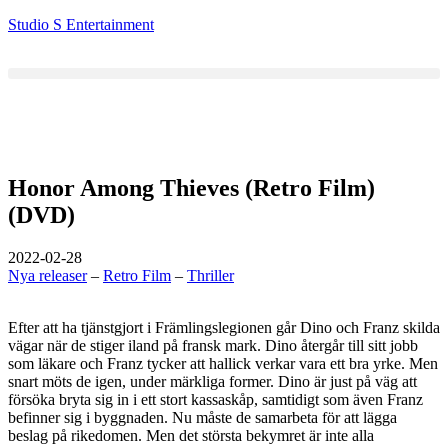
Studio S Entertainment
Honor Among Thieves (Retro Film)
(DVD)
2022-02-28
Nya releaser
–
Retro Film
–
Thriller
Efter att ha tjänstgjort i Främlingslegionen går Dino och Franz skilda
vägar när de stiger iland på fransk mark. Dino återgår till sitt jobb
som läkare och Franz tycker att hallick verkar vara ett bra yrke. Men
snart möts de igen, under märkliga former. Dino är just på väg att
försöka bryta sig in i ett stort kassaskåp, samtidigt som även Franz
befinner sig i byggnaden. Nu måste de samarbeta för att lägga
beslag på rikedomen. Men det största bekymret är inte alla