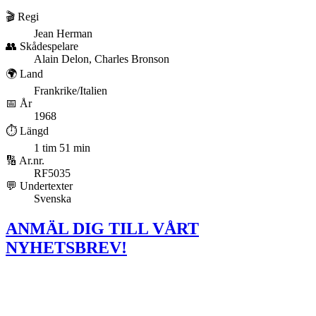
🎬 Regi
Jean Herman
👥 Skådespelare
Alain Delon, Charles Bronson
🌍 Land
Frankrike/Italien
📅 År
1968
⏱️ Längd
1 tim 51 min
🔢 Ar.nr.
RF5035
💬 Undertexter
Svenska
ANMÄL DIG TILL VÅRT
NYHETSBREV!