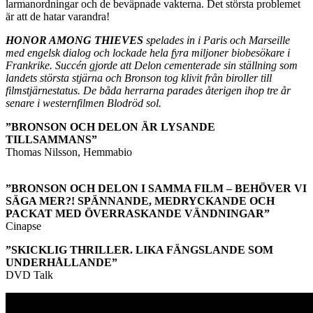
larmanordningar och de beväpnade vakterna. Det största problemet
är att de hatar varandra!
HONOR AMONG THIEVES
spelades in i Paris och Marseille
med engelsk dialog och lockade hela fyra miljoner biobesökare i
Frankrike. Succén gjorde att Delon cementerade sin ställning som
landets största stjärna och Bronson tog klivit från biroller till
filmstjärnestatus. De båda herrarna parades återigen ihop tre år
senare i westernfilmen Blodröd sol.
”BRONSON OCH DELON ÄR LYSANDE
TILLSAMMANS”
Thomas Nilsson, Hemmabio
”BRONSON OCH DELON I SAMMA FILM – BEHÖVER VI
SÄGA MER?! SPÄNNANDE, MEDRYCKANDE OCH
PACKAT MED ÖVERRASKANDE VÄNDNINGAR”
Cinapse
”SKICKLIG THRILLER. LIKA FÄNGSLANDE SOM
UNDERHÅLLANDE”
DVD Talk