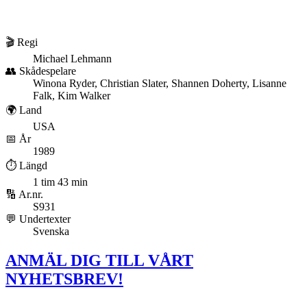
🎬 Regi
Michael Lehmann
👥 Skådespelare
Winona Ryder, Christian Slater, Shannen Doherty, Lisanne
Falk, Kim Walker
🌍 Land
USA
📅 År
1989
⏱️ Längd
1 tim 43 min
🔢 Ar.nr.
S931
💬 Undertexter
Svenska
ANMÄL DIG TILL VÅRT
NYHETSBREV!