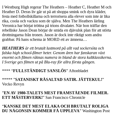
I Westburg High regerar The Heathers – Heather C, Heather M och
Heather D. Deras liv går ut på att shoppa smink och dyra kläder,
festa med fotbollskillarna och terrorisera alla elever som inte är lika
rika, coola och vackra som de själva. Men The Heathers lärling
Veronica har börjat tröttna på trions divalater. När hon träffar den
rebelliske Jason Dean börjar de smida en djävulsk plan för att störta
drottningarna från tronen. Jason är dock inte riktigt som andra
grabbar. På hans schema är MORD ett av ämnena…
HEATHERS
är ett brutalt lustmord på allt vad sockersöta och
falska high school-filmer heter. Genom åren har fanskaran växt
enormt och filmen räknas numera in bland de stora kultklassikerna.
I Sverige ges filmen ut på Blu-ray för allra första gången.
**** “
FULLSTÄNDIGT SANSLÖS
” Aftonbladet
***** ”
SATANISKT RÅSALTAD SATIR. JÄTTEKUL!
”
Vecko Revyn
”
EN AV 1980-TALETS MEST FRAMSTÅENDE FILMER.
ETT MÄSTERVERK!
” San Francisco Chronicle
“
KANSKE DET MEST ELAKA OCH BRUTALT ROLIGA
DU NÅGONSIN KOMMER FÅ UPPLEVA
” Washington Post