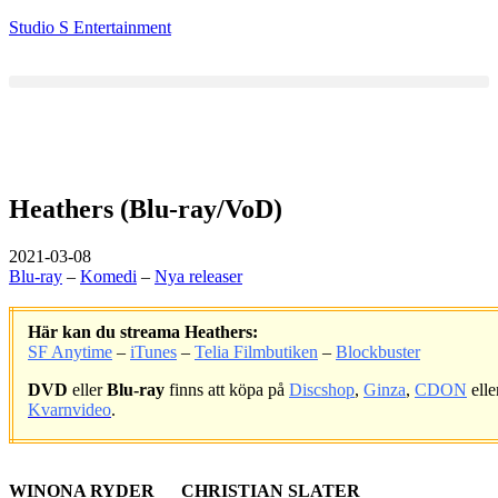
Studio S Entertainment
Heathers (Blu-ray/VoD)
2021-03-08
Blu-ray
–
Komedi
–
Nya releaser
Här kan du streama Heathers:
SF Anytime
–
iTunes
–
Telia Filmbutiken
–
Blockbuster
DVD
eller
Blu-ray
finns att köpa på
Discshop
,
Ginza
,
CDON
elle
Kvarnvideo
.
.
WINONA RYDER CHRISTIAN SLATER