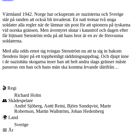
Värmland 1942. Norge har ockuperats av nazisterna och Sverige
står på randen att också bli invaderat. En natt trotsar två unga
soldater alla regler när de lämnar sin post för att spionera på tyskarna
vid norska gränsen. Men äventyret slutar i katastrof och dagen efter
får löjtnant Stenström reda på att hans bror är en av de försvunna
soldaterna.
Med alla odds emot sig tvingas Stenström nu att ta sig in bakom
fiendens linjer på ett topphemligt räddningsuppdrag. Och djupt inne
i de nazisttäta skogarna inser han att helt andra slags gränser måste
passeras om han och hans män ska komma levande därifrån…
🎬 Regi
Richard Holm
👥 Skådespelare
André Sjöberg, Antti Reini, Björn Sundqvist, Marie
Robertson, Martin Wallström, Johan Hedenberg
🌍 Land
Sverige
📅 År