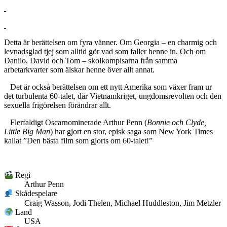
Detta är berättelsen om fyra vänner. Om Georgia – en charmig och
levnadsglad tjej som alltid gör vad som faller henne in. Och om
Danilo, David och Tom ­– skolkompisarna från samma
arbetarkvarter som älskar henne över allt annat.
Det är också berättelsen om ett nytt Amerika som växer fram ur
det turbulenta 60-talet, där Vietnamkriget, ungdomsrevolten och den
sexuella frigörelsen förändrar allt.
Flerfaldigt Oscarnominerade Arthur Penn (
Bonnie och Clyde,
Little Big Man
) har gjort en stor, episk saga som New York Times
kallat ”Den bästa film som gjorts om 60-talet!”
Regi
Arthur Penn
Skådespelare
Craig Wasson, Jodi Thelen, Michael Huddleston, Jim Metzler
Land
USA