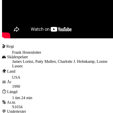
🎬 Regi
Frank Henenlotter
👥 Skådespelare
James Lorinz, Patty Mullen, Charlotte J. Helmkamp, Louise
Lasser.
🌍 Land
USA
📅 År
1990
⏱️ Längd
1 tim 24 min
🔢 Ar.nr.
S1034
💬 Undertexter