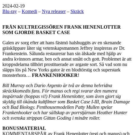
2024-02-19
Blu-ray
–
Komedi
–
Nya releaser
–
Skräck
FRÅN KULTREGISSÖREN FRANK HENENLOTTER
SOM GJORDE BASKET CASE
Galen av sorg efter att hans fästmö halshuggits av en skenande
gräsklippare låter sig vetenskapsmannen Jeffrey inspireras av Dr.
Frankenstein. Sålunda restaurerar han sin älskade med hjälp av
andra kvinnors armar, ben och annat smått och gott. Problemet är att
kroppsdelarna tillhört prostituerade av argaste sort. Så vad som nu
släpps lös på New Yorks gator är en blodtörstig och superstark
monsterhora…
FRANKENHOOKER
!
Bill Murray och Dario Argento är två av denna helvridna
skräckkomedis fans. För manus och regi svarar den numera
inspärrade (hoppas vi!) Frank Henenlotter, som även gjort sig
skyldig till ökända kultfilmer som Basket Case I-III, Brain Damage
och Bad Biology. Penthousemodellen Patty Mullen spelar
Frankenhooker och har sällskap av porrstjärnan Heather Hunter
och svenska strippan Gittan Goding i mindre roller.
BONUSMATERIAL
KOMMENTARSPÅR av Frank Henenlotter (regi och manus) och