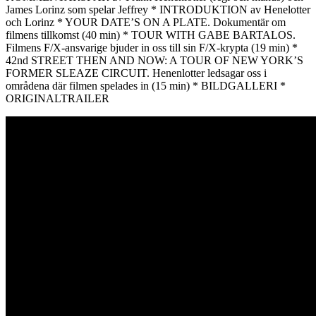
James Lorinz som spelar Jeffrey * INTRODUKTION av Henelotter
och Lorinz * YOUR DATE’S ON A PLATE. Dokumentär om
filmens tillkomst (40 min) * TOUR WITH GABE BARTALOS.
Filmens F/X-ansvarige bjuder in oss till sin F/X-krypta (19 min) *
42nd STREET THEN AND NOW: A TOUR OF NEW YORK’S
FORMER SLEAZE CIRCUIT. Henenlotter ledsagar oss i
områdena där filmen spelades in (15 min) * BILDGALLERI *
ORIGINALTRAILER