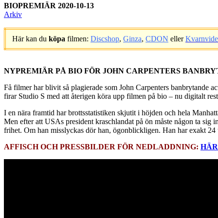
BIOPREMIÄR 2020-10-13
Arkiv
Här kan du
köpa
filmen:
Discshop
,
Ginza
,
CDON
eller
Kvarnvid
.
NYPREMIÄR PÅ BIO FÖR JOHN CARPENTERS BANBRY
Få filmer har blivit så plagierade som John Carpenters banbrytande ac
firar Studio S med att återigen köra upp filmen på bio – nu digitalt res
I en nära framtid har brottsstatistiken skjutit i höjden och hela Manha
Men efter att USAs president kraschlandat på ön måste någon ta sig in
frihet. Om han misslyckas dör han, ögonblickligen. Han har exakt 2
AFFISCH OCH PRESSBILDER FÖR NEDLADDNING:
HÄR