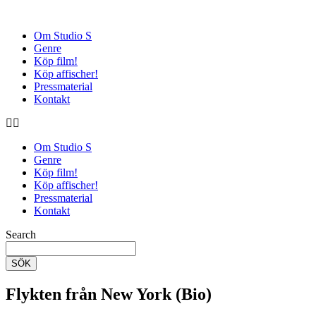
Om Studio S
Genre
Köp film!
Köp affischer!
Pressmaterial
Kontakt
Om Studio S
Genre
Köp film!
Köp affischer!
Pressmaterial
Kontakt
Search
SÖK
Flykten från New York (Bio)