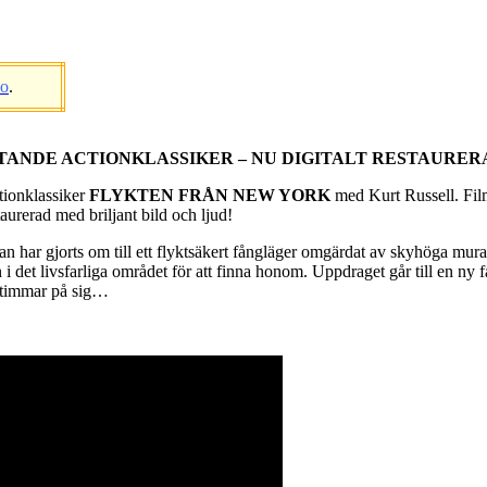
eo
.
TANDE ACTIONKLASSIKER – NU DIGITALT RESTAURER
tionklassiker
FLYKTEN FRÅN NEW YORK
med Kurt Russell. Film
taurerad med briljant bild och ljud!
ttan har gjorts om till ett flyktsäkert fångläger omgärdat av skyhöga mura
 i det livsfarliga området för att finna honom. Uppdraget går till en ny
4 timmar på sig…