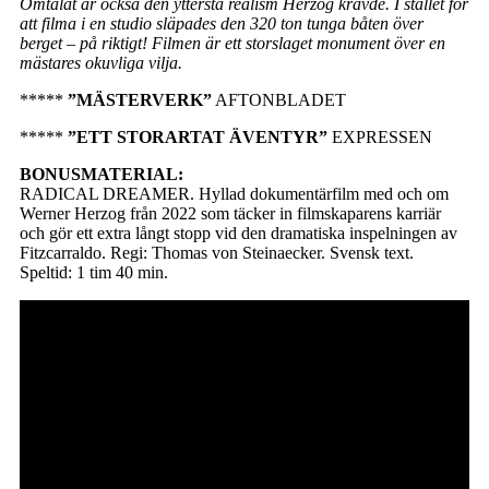
Omtalat är också den yttersta realism Herzog krävde. I stället för
att filma i en studio släpades den 320 ton tunga båten över
berget – på riktigt! Filmen är ett storslaget monument över en
mästares okuvliga vilja.
*****
”MÄSTERVERK”
AFTONBLADET
*****
”ETT STORARTAT ÄVENTYR”
EXPRESSEN
BONUSMATERIAL:
RADICAL DREAMER. Hyllad dokumentärfilm med och om
Werner Herzog från 2022 som täcker in filmskaparens karriär
och gör ett extra långt stopp vid den dramatiska inspelningen av
Fitzcarraldo. Regi: Thomas von Steinaecker. Svensk text.
Speltid: 1 tim 40 min.