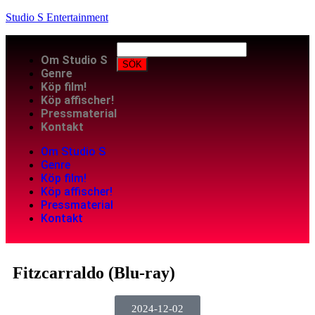
Studio S Entertainment
Om Studio S
SÖK
Genre
Köp film!
Köp affischer!
Pressmaterial
Kontakt
Om Studio S
Genre
Köp film!
Köp affischer!
Pressmaterial
Kontakt
Fitzcarraldo (Blu-ray)
2024-12-02