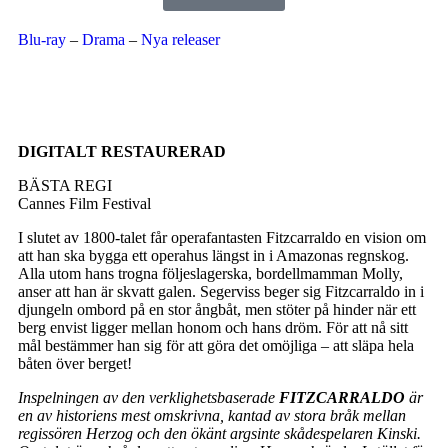
Blu-ray
–
Drama
–
Nya releaser
DIGITALT RESTAURERAD
BÄSTA REGI
Cannes Film Festival
I slutet av 1800-talet får operafantasten Fitzcarraldo en vision om
att han ska bygga ett operahus längst in i Amazonas regnskog.
Alla utom hans trogna följeslagerska, bordellmamman Molly,
anser att han är skvatt galen. Segerviss beger sig Fitzcarraldo in i
djungeln ombord på en stor ångbåt, men stöter på hinder när ett
berg envist ligger mellan honom och hans dröm. För att nå sitt
mål bestämmer han sig för att göra det omöjliga – att släpa hela
båten över berget!
Inspelningen av den verklighetsbaserade
FITZCARRALDO
är
en av historiens mest omskrivna, kantad av stora bråk mellan
regissören Herzog och den ökänt argsinte skådespelaren Kinski.