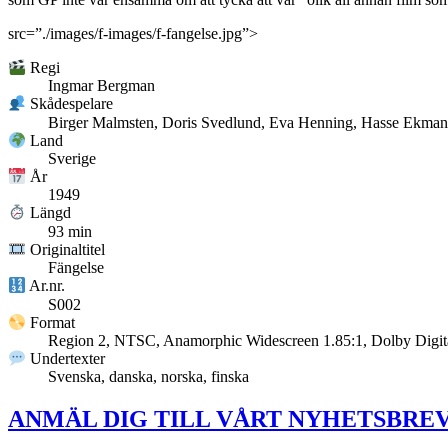
src=”./images/f-images/f-fangelse.jpg”>
Regi
Ingmar Bergman
Skådespelare
Birger Malmsten, Doris Svedlund, Eva Henning, Hasse Ekman,
Land
Sverige
År
1949
Längd
93 min
Originaltitel
Fängelse
Ar.nr.
S002
Format
Region 2, NTSC, Anamorphic Widescreen 1.85:1, Dolby Digita
Undertexter
Svenska, danska, norska, finska
ANMÄL DIG TILL VÅRT NYHETSBREV