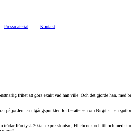
Pressmaterial
Kontakt
stnärlig frihet att göra exakt vad han ville. Och det gjorde han, med 
r på jorden” är utgångspunkten för berättelsen om Birgitta – en sjuttonå
an trådar från tysk 20-talsexpressionism, Hitchcock och till och med stum
 gjorts”.