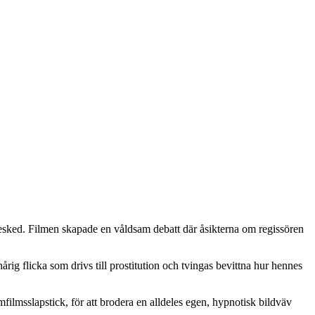
besked. Filmen skapade en våldsam debatt där åsikterna om regissören
rig flicka som drivs till prostitution och tvingas bevittna hur hennes
filmsslapstick, för att brodera en alldeles egen, hypnotisk bildväv