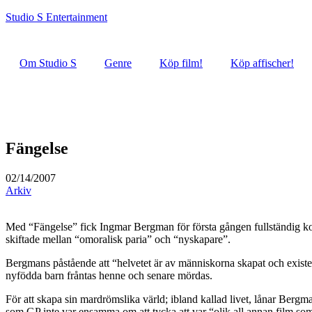
Studio S Entertainment
Om Studio S
Genre
Köp film!
Köp affischer!
Fängelse
02/14/2007
Arkiv
Med “Fängelse” fick Ingmar Bergman för första gången fullständig kon
skiftade mellan “omoralisk paria” och “nyskapare”.
Bergmans påstående att “helvetet är av människorna skapat och existera
nyfödda barn fråntas henne och senare mördas.
För att skapa sin mardrömslika värld; ibland kallad livet, lånar Bergm
som GP inte var ensamma om att tycka att var “olik all annan film som