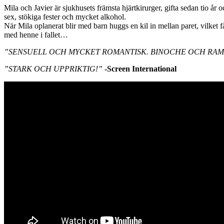
Mila och Javier är sjukhusets främsta hjärtkirurger, gifta sedan tio år
sex, stökiga fester och mycket alkohol.
När Mila oplanerat blir med barn huggs en kil in mellan paret, vilket får
med henne i fallet…
”SENSUELL OCH MYCKET ROMANTISK. BINOCHE OCH RAM
”STARK OCH UPPRIKTIG!”
-Screen International