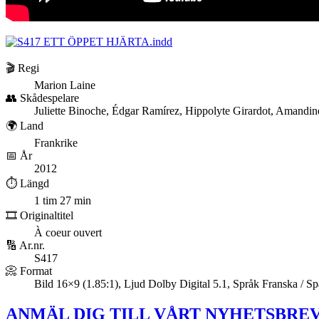
🎬 Regi
Marion Laine
👥 Skådespelare
Juliette Binoche, Édgar Ramírez, Hippolyte Girardot, Amandin
🌍 Land
Frankrike
📅 År
2012
⏱️ Längd
1 tim 27 min
🎞️ Originaltitel
À coeur ouvert
🔢 Ar.nr.
S417
📀 Format
Bild 16×9 (1.85:1), Ljud Dolby Digital 5.1, Språk Franska / S
ANMÄL DIG TILL VÅRT NYHETSBREV