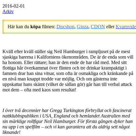
2016-02-01
Arkiv
Här kan du
köpa
filmen:
Discshop
,
Ginza
,
CDON
eller
Kvarnvid
.
Kväll efter kväll ställer sig Neil Hamburger i rampljuset på de mest
sjaskiga barerna i Kaliforniens ökenområden. De är de enda som vill
ha honom. Eller rättare; han är den ende de har råd med. Med sitt
flottiga hår överkammat över flinten och tre drinkar krampaktigt i
famnen drar han sina vitsar, som ofta är osmakliga och kränkande på
en nivå man knappt trodde var möjlig. Och om gästerna inte
uppskattar hans skämt (vilket de sällan gör) går han till verbal attack
mot dem – ofta med kaos som resultat!
I över två decennier har Gregg Turkington förbryllat och fascinerat
nattklubbspubliken i USA, England och hemlandet Australien med
sin märklige rollfigur Neil Hamburger. För första gången dyker han
nu upp i en spelfilm – och vi kan garantera att du aldrig sett något
liknande!