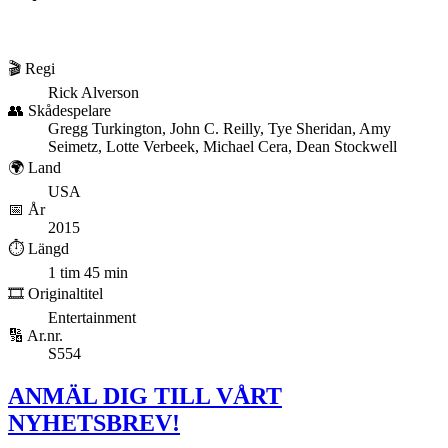
🎬 Regi
Rick Alverson
👥 Skådespelare
Gregg Turkington, John C. Reilly, Tye Sheridan, Amy
Seimetz, Lotte Verbeek, Michael Cera, Dean Stockwell
🌍 Land
USA
📅 År
2015
⏱️ Längd
1 tim 45 min
🎞️ Originaltitel
Entertainment
🔢 Ar.nr.
S554
ANMÄL DIG TILL VÅRT
NYHETSBREV!