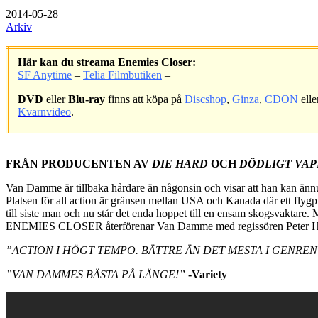
2014-05-28
Arkiv
Här kan du streama Enemies Closer:
SF Anytime
–
Telia Filmbutiken
–
DVD
eller
Blu-ray
finns att köpa på
Discshop
,
Ginza
,
CDON
elle
Kvarnvideo
.
.
FRÅN PRODUCENTEN AV
DIE HARD
OCH
DÖDLIGT VA
Van Damme är tillbaka hårdare än någonsin och visar att han kan ännu hä
Platsen för all action är gränsen mellan USA och Kanada där ett flygpl
till siste man och nu står det enda hoppet till en ensam skogsvaktare
ENEMIES CLOSER återförenar Van Damme med regissören Peter Hyams
”ACTION I HÖGT TEMPO. BÄTTRE ÄN DET MESTA I GENREN
”VAN DAMMES BÄSTA PÅ LÄNGE!”
-Variety