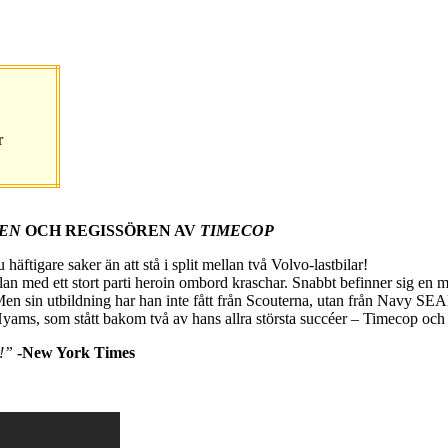
r
PEN
OCH REGISSÖREN AV
TIMECOP
ftigare saker än att stå i split mellan två Volvo-lastbilar!
an med ett stort parti heroin ombord kraschar. Snabbt befinner sig en mä
. Men sin utbildning har han inte fått från Scouterna, utan från Navy 
, som stått bakom två av hans allra största succéer – Timecop och
!”
-New York Times