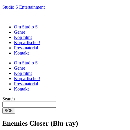
Studio S Entertainment
Om Studio S
Genre
Köp film!
Köp affischer!
Pressmaterial
Kontakt
Om Studio S
Genre
Köp film!
Köp affischer!
Pressmaterial
Kontakt
Search
SÖK
Enemies Closer (Blu-ray)