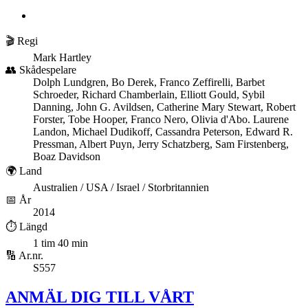
🎬 Regi
Mark Hartley
👥 Skådespelare
Dolph Lundgren, Bo Derek, Franco Zeffirelli, Barbet
Schroeder, Richard Chamberlain, Elliott Gould, Sybil
Danning, John G. Avildsen, Catherine Mary Stewart, Robert
Forster, Tobe Hooper, Franco Nero, Olivia d'Abo. Laurene
Landon, Michael Dudikoff, Cassandra Peterson, Edward R.
Pressman, Albert Puyn, Jerry Schatzberg, Sam Firstenberg,
Boaz Davidson
🌍 Land
Australien / USA / Israel / Storbritannien
📅 År
2014
⏱️ Längd
1 tim 40 min
🔢 Ar.nr.
S557
ANMÄL DIG TILL VÅRT