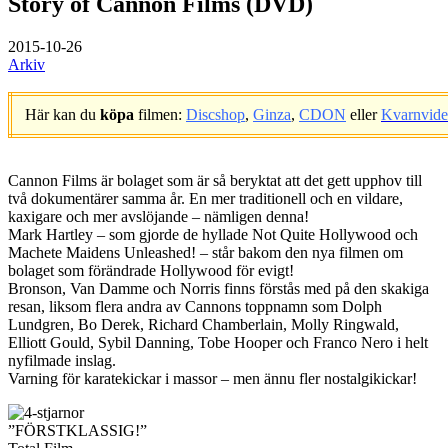
Story of Cannon Films (DVD)
2015-10-26
Arkiv
Här kan du
köpa
filmen:
Discshop
,
Ginza
,
CDON
eller
Kvarnvid
.
Cannon Films är bolaget som är så beryktat att det gett upphov till
två dokumentärer samma år. En mer traditionell och en vildare,
kaxigare och mer avslöjande – nämligen denna!
Mark Hartley – som gjorde de hyllade Not Quite Hollywood och
Machete Maidens Unleashed! – står bakom den nya filmen om
bolaget som förändrade Hollywood för evigt!
Bronson, Van Damme och Norris finns förstås med på den skakiga
resan, liksom flera andra av Cannons toppnamn som Dolph
Lundgren, Bo Derek, Richard Chamberlain, Molly Ringwald,
Elliott Gould, Sybil Danning, Tobe Hooper och Franco Nero i helt
nyfilmade inslag.
Varning för karatekickar i massor – men ännu fler nostalgikickar!
”FÖRSTKLASSIG!”