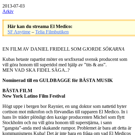
2013-07-03
Arkiv
Här kan du streama El Medico:
SF Anytime
–
Telia Filmbutiken
.
EN FILM AV DANIEL FRIDELL SOM GJORDE
SÖKARNA
Kubas hetaste rapartist möter en sexfixerad svensk producent som
vill göra honom till superidol med hjälp av ”tits & ass”.
MEN VAD SKA FIDEL SÄGA..?
Nominerad till en GULDBAGGE för BÄSTA MUSIK
BÄSTA FILM
New York Latino Film Festival
Högt uppe i bergen bor Raynier, en ung doktor som nattetid byter
cortison mot mikrofon och förvandlas till rapparen El Medico. In i
hans liv träder plötsligt den kaxige producenten Michel som flytt
Stockholm och nu vill göra honom till superstjärna, i sann
”gangsta”-anda med skakande rumpor. Problemet är bara att detta är
kommunismens Kuba! Det är inte bara en fråga om vad El Medicos