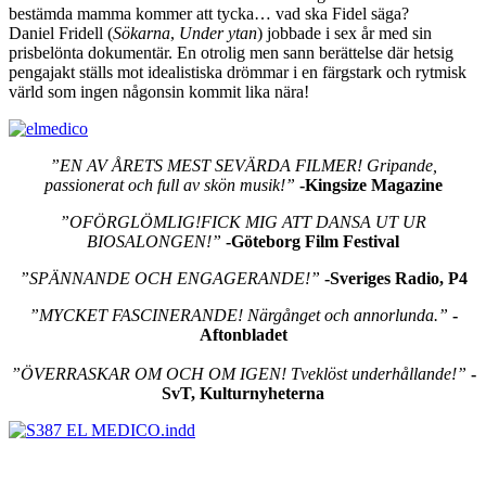
bestämda mamma kommer att tycka… vad ska Fidel säga?
Daniel Fridell (
Sökarna
,
Under ytan
) jobbade i sex år med sin
prisbelönta dokumentär. En otrolig men sann berättelse där hetsig
pengajakt ställs mot idealistiska drömmar i en färgstark och rytmisk
värld som ingen någonsin kommit lika nära!
”EN AV ÅRETS MEST SEVÄRDA FILMER! Gripande,
passionerat och full av skön musik!”
-Kingsize Magazine
”OFÖRGLÖMLIG!FICK MIG ATT DANSA UT UR
BIOSALONGEN!”
-Göteborg Film Festival
”SPÄNNANDE OCH ENGAGERANDE!”
-Sveriges Radio, P4
”MYCKET FASCINERANDE! Närgånget och annorlunda.”
-
Aftonbladet
”ÖVERRASKAR OM OCH OM IGEN! Tveklöst underhållande!”
-
SvT, Kulturnyheterna