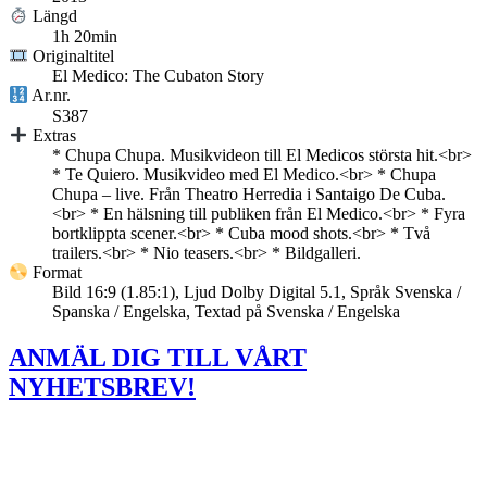
Längd
1h 20min
Originaltitel
El Medico: The Cubaton Story
Ar.nr.
S387
Extras
* Chupa Chupa. Musikvideon till El Medicos största hit.<br>
* Te Quiero. Musikvideo med El Medico.<br> * Chupa
Chupa – live. Från Theatro Herredia i Santaigo De Cuba.
<br> * En hälsning till publiken från El Medico.<br> * Fyra
bortklippta scener.<br> * Cuba mood shots.<br> * Två
trailers.<br> * Nio teasers.<br> * Bildgalleri.
Format
Bild 16:9 (1.85:1), Ljud Dolby Digital 5.1, Språk Svenska /
Spanska / Engelska, Textad på Svenska / Engelska
ANMÄL DIG TILL VÅRT
NYHETSBREV!