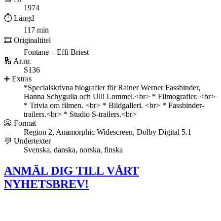
1974
⏱️ Längd
117 min
🎞️ Originaltitel
Fontane – Effi Briest
🔢 Ar.nr.
S136
➕ Extras
*Specialskrivna biografier för Rainer Werner Fassbinder,
Hanna Schygulla och Ulli Lommel.<br> * Filmografier. <br>
* Trivia om filmen. <br> * Bildgalleri. <br> * Fassbinder-
trailers.<br> * Studio S-trailers.<br>
📀 Format
Region 2, Anamorphic Widescreen, Dolby Digital 5.1
💬 Undertexter
Svenska, danska, norska, finska
ANMÄL DIG TILL VÅRT
NYHETSBREV!