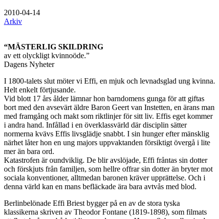
2010-04-14
Arkiv
“MÄSTERLIG SKILDRING
av ett olyckligt kvinnoöde.”
Dagens Nyheter
I 1800-talets slut möter vi Effi, en mjuk och levnadsglad ung kvinna.
Helt enkelt förtjusande.
Vid blott 17 års ålder lämnar hon barndomens gunga för att giftas
bort med den avsevärt äldre Baron Geert van Instetten, en ärans man
med framgång och makt som riktlinjer för sitt liv. Effis eget kommer
i andra hand. Infållad i en överklassvärld där disciplin sätter
normerna kvävs Effis livsglädje snabbt. I sin hunger efter mänsklig
närhet låter hon en ung majors uppvaktanden försiktigt övergå i lite
mer än bara ord.
Katastrofen är oundviklig. De blir avslöjade, Effi fråntas sin dotter
och förskjuts från familjen, som hellre offrar sin dotter än bryter mot
sociala konventioner, alltmedan baronen kräver upprättelse. Och i
denna värld kan en mans befläckade ära bara avtvås med blod.
Berlinbelönade Effi Briest bygger på en av de stora tyska
klassikerna skriven av Theodor Fontane (1819-1898), som filmats