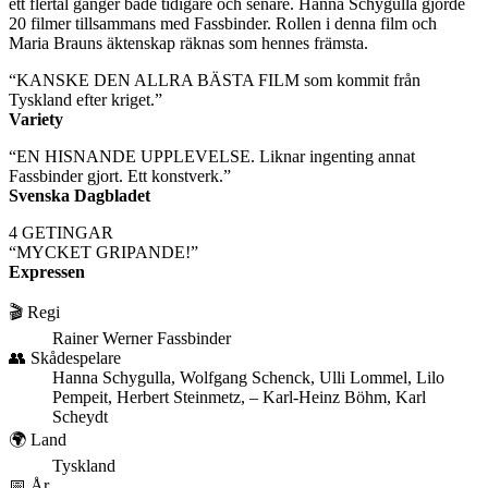
ett flertal gånger både tidigare och senare. Hanna Schygulla gjorde
20 filmer tillsammans med Fassbinder. Rollen i denna film och
Maria Brauns äktenskap räknas som hennes främsta.
“KANSKE DEN ALLRA BÄSTA FILM som kommit från
Tyskland efter kriget.”
Variety
“EN HISNANDE UPPLEVELSE. Liknar ingenting annat
Fassbinder gjort. Ett konstverk.”
Svenska Dagbladet
4 GETINGAR
“MYCKET GRIPANDE!”
Expressen
🎬 Regi
Rainer Werner Fassbinder
👥 Skådespelare
Hanna Schygulla, Wolfgang Schenck, Ulli Lommel, Lilo
Pempeit, Herbert Steinmetz, – Karl-Heinz Böhm, Karl
Scheydt
🌍 Land
Tyskland
📅 År