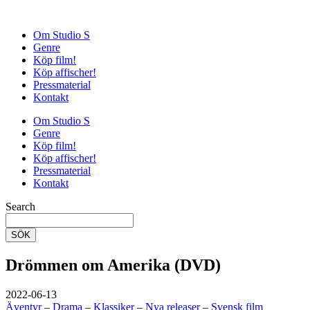
Om Studio S
Genre
Köp film!
Köp affischer!
Pressmaterial
Kontakt
Om Studio S
Genre
Köp film!
Köp affischer!
Pressmaterial
Kontakt
Search
SÖK
Drömmen om Amerika (DVD)
2022-06-13
Äventyr
–
Drama
–
Klassiker
–
Nya releaser
–
Svensk film