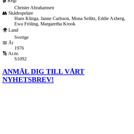
🎬 Regi
Christer Abrahamsen
👥 Skådespelare
Hans Klinga, Janne Carlsson, Mona Seilitz, Eddie Axberg,
Ewa Fröling, Margaretha Krook
🌍 Land
Sverige
📅 År
1976
🔢 Ar.nr.
S1092
ANMÄL DIG TILL VÅRT
NYHETSBREV!