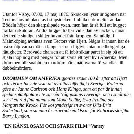
Utanför Visby, 07.00, 17 maj 1876. Skräcken lyser ur ögonen när
Tectors huvud placeras i stupstocken. Publiken drar efter andan.
Bödeln höjer den skarpslipade yxan, men han är så full att hugget
träffar i skuldran. Andra hugget träffar vid sidan av nacken, innan
det tredje slutligen skiljer huvudet från kroppen. Samtidigt i
Malmköping avrättas även Tectors vän Hjert. Några år innan har de
två småtjuvarna mötts i fängelset och frigivits utan medborgerliga
rättigheter. Berövade chansen att få jobb siktar paret in sig på att
stjäla ihop nog med pengar för att starta ett nytt liv i Amerika. Men
drömmen blir snabbt en mardröm när småtjuvarna förvandlas till
dubbelmördare.
DRÖMMEN OM AMERIKA
gjordes exakt 100 år efter att Hjert
och Tector blev de sista att avrättas offentligt i Sverige. Rollerna
görs av Janne Carlsson och Hans Klinga, som ett par år innan
spelat soldatpolare i tv-succén Någonstans i Sverige, och i småroller
ser vi en rad fina namn som Mona Seilitz, Ewa Fröling och
Margaretha Krook. För kostymdesignen svarar Ulla-Britt
Söderlund, som samma år erövrade en Oscar för Kubricks storfilm
Barry Lyndon.
”EN KÄNSLOSAM OCH STARK FILM”
Variety