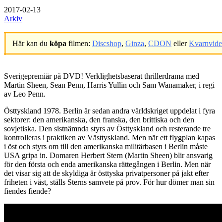
2017-02-13
Arkiv
Här kan du
köpa
filmen:
Discshop
,
Ginza
,
CDON
eller
Kvarnvid
.
Sverigepremiär på DVD! Verklighetsbaserat thrillerdrama med
Martin Sheen, Sean Penn, Harris Yullin och Sam Wanamaker, i regi
av Leo Penn.
Östtyskland 1978. Berlin är sedan andra världskriget uppdelat i fyra
sektorer: den amerikanska, den franska, den brittiska och den
sovjetiska. Den sistnämnda styrs av Östtyskland och resterande tre
kontrolleras i praktiken av Västtyskland. Men när ett flygplan kapas
i öst och styrs om till den amerikanska militärbasen i Berlin måste
USA gripa in. Domaren Herbert Stern (Martin Sheen) blir ansvarig
för den första och enda amerikanska rättegången i Berlin. Men när
det visar sig att de skyldiga är östtyska privatpersoner på jakt efter
friheten i väst, ställs Sterns samvete på prov. För hur dömer man sin
fiendes fiende?