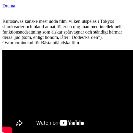
Drama
Kurosawas kanske mest udda film, vilken utspelas i Tokyos
slumkvarter och bland annat följer en ung man med intellektuell
funktionsnedsättning som älskar spårvagnar och ständigt härmar
deras ljud (som, enligt honom, låter ”Dodes’ka-den”).
Oscarnominerad för Bästa utländska film.