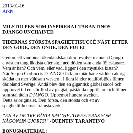
2013-01-16
Arkiv
MILSTOLPEN SOM INSPIRERAT TARANTINOS
DJANGO UNCHAINED
TIDERNAS STÖRSTA SPAGHETTISUCCÉ NÄST EFTER
DEN GODE, DEN ONDE, DEN FULE!
Genom ett vindpinat ökenlandskap drar revolvermannen Django
envist en tung likkista efter sig, med döden som enda följeslagare.
Vem är han? Och vem, eller vad, ligger i den mystiska kistan?
När Sergio Corbuccis DJANGO fick premiär hade världen aldrig
skådat en mer våldsam western. I flera länder totalförbjöds filmen,
däribland Sverige. Ändå blev den en gigantisk global succé och
upphovet till en störtflod av plagiat, påstådda uppföljare och filmer
som stal titeln
DJANGO
. Uppemot hundra stycken.
Detta är originalet. Den första, den största och ett av
spaghettifilmernas främsta verk
”EN AV DE TRE BÄSTA SPAGHETTIWESTERNS SOM
NÅGONSIN GJORTS!”
-QUENTIN TARANTINO
BONUSMATERIAL: