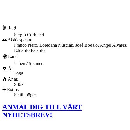
🎬 Regi
Sergio Corbucci
👥 Skådespelare
Franco Nero, Loredana Nusciak, José Bodalo, Angel Alvarez,
Eduardo Fajardo
🌍 Land
Italien / Spanien
📅 År
1966
🔢 Ar.nr.
S367
➕ Extras
Se till höger.
ANMÄL DIG TILL VÅRT
NYHETSBREV!