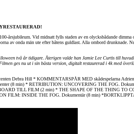
NYRESTAURERAD!
tt 100-årsjubileum. Vid midnatt fylls staden av en olycksbådande dimma 
klipporna av onda män ute efter båtens guldlast. Alla ombord drunknade.
oween två år tidigare. Återigen valde han Jamie Lee Curtis till huvu
men ges nu ut i sin bästa version, digitalt restaurerad i 4k med överläg
nten Debra Hill * KOMMENTARSPÅR MED skådespelarna Adrienne
rpenter (8 min) * RETRIBUTION: UNCOVERING THE FOG. Dokum
ORYBOARD TILL FILM (2 min) * THE SHAPE OF THE THING T
 * FEAR ON FILM: INSIDE THE FOG. Dokumentär (8 min) *BORT