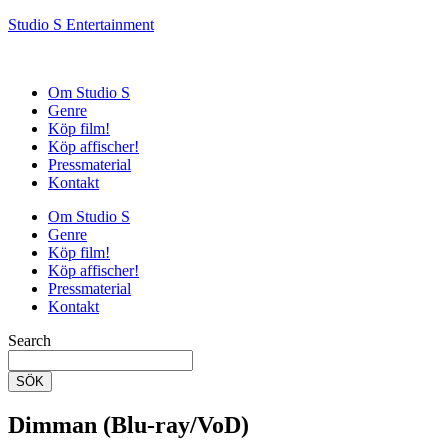
Studio S Entertainment
Om Studio S
Genre
Köp film!
Köp affischer!
Pressmaterial
Kontakt
Om Studio S
Genre
Köp film!
Köp affischer!
Pressmaterial
Kontakt
Search
SÖK
Dimman (Blu-ray/VoD)