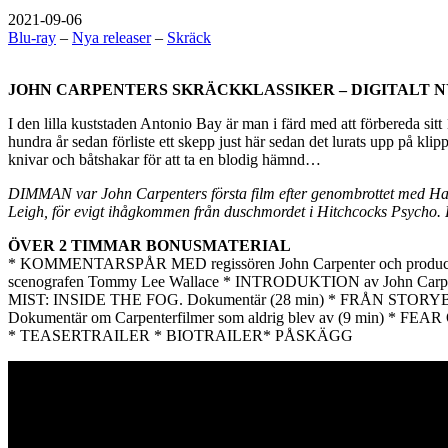
2021-09-06
Blu-ray
–
Nya releaser
–
Skräck
JOHN CARPENTERS SKRÄCKKLASSIKER – DIGITALT 
I den lilla kuststaden Antonio Bay är man i färd med att förbereda si
hundra år sedan förliste ett skepp just här sedan det lurats upp på 
knivar och båtshakar för att ta en blodig hämnd…
DIMMAN var John Carpenters första film efter genombrottet med Hall
Leigh, för evigt ihågkommen från duschmordet i Hitchcocks Psycho. Fil
ÖVER 2 TIMMAR BONUSMATERIAL
* KOMMENTARSPÅR MED regissören John Carpenter och produce
scenografen Tommy Lee Wallace * INTRODUKTION av John Ca
MIST: INSIDE THE FOG. Dokumentär (28 min) * FRÅN ST
Dokumentär om Carpenterfilmer som aldrig blev av (9 min)
* TEASERTRAILER * BIOTRAILER* PÅSKÄGG