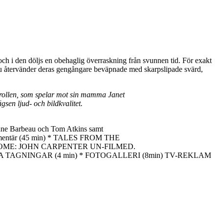
och i den döljs en obehaglig överraskning från svunnen tid. För exakt
 Nu återvänder deras gengångare beväpnade med skarpslipade svärd,
drollen, som spelar mot sin mamma Janet
sen ljud- och bildkvalitet.
 Barbeau och Tom Atkins samt
entär (45 min) * TALES FROM THE
O COME: JOHN CARPENTER UN-FILMED.
KLIPPTA TAGNINGAR (4 min) * FOTOGALLERI (8min) TV-REKLAM