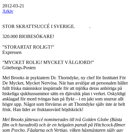
2012-03-21
Arkiv
STOR SKRATTSUCCÉ I SVERIGE. .
320.000 BIOBESÖKARE!
”STORARTAT ROLIGT!”
Expressen
”MYCKET ROLIG! MYCKET VÄLGJORD!”
Göteborgs-Posten
Mel Brooks är psykiatern Dr. Thorndyke, ny chef för Institutet För
De Mycket, Mycket Nervösa. När han avslöjar att personalen håller
fullt friska människor inspärrade för att mjölka deras anhöriga på
hiskeliga sjukhussummor sätts en djävulsk plan i verket. Oskyldigt
anklagad för mord tvingas han på flykt – i en jakt som snurrar allt
högre upp. Något som förvärras av att Thorndyke själv inte är helt
frisk. Han lider av fruktansvärd höjdskräck!
Mel Brooks jättesuccé nominerades till två Golden Globe (Bästa
film och huvudroll) och är en helgalen parodi på Hitchcock-filmer
som Psycho, Fåglarna och Vertigo, vilken häxmästaren själv gav