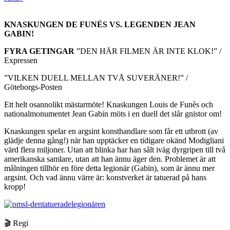
KNASKUNGEN DE FUNÉS VS. LEGENDEN JEAN
GABIN!
FYRA GETINGAR
”DEN HÄR FILMEN ÄR INTE KLOK!” /
Expressen
”VILKEN DUELL MELLAN TVÅ SUVERÄNER!” /
Göteborgs-Posten
Ett helt osannolikt mästarmöte! Knaskungen Louis de Funès och
nationalmonumentet Jean Gabin möts i en duell det slår gnistor om!
Knaskungen spelar en argsint konsthandlare som får ett utbrott (av
glädje denna gång!) när han upptäcker en tidigare okänd Modigliani
värd flera miljoner. Utan att blinka har han sålt iväg dyrgripen till två
amerikanska samlare, utan att han ännu äger den. Problemet är att
målningen tillhör en före detta legionär (Gabin), som är ännu mer
argsint. Och vad ännu värre är: konstverket är tatuerad på hans
kropp!
🎬 Regi