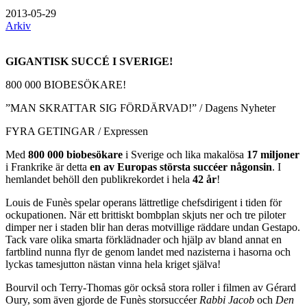
2013-05-29
Arkiv
GIGANTISK SUCCÉ I SVERIGE!
800 000 BIOBESÖKARE!
”MAN SKRATTAR SIG FÖRDÄRVAD!” / Dagens Nyheter
FYRA GETINGAR / Expressen
Med
800 000 biobesökare
i Sverige och lika makalösa
17 miljoner
i Frankrike är detta
en av Europas största succéer någonsin
. I
hemlandet behöll den publikrekordet i hela
42 år
!
Louis de Funès spelar operans lättretlige chefsdirigent i tiden för
ockupationen. När ett brittiskt bombplan skjuts ner och tre piloter
dimper ner i staden blir han deras motvillige räddare undan Gestapo.
Tack vare olika smarta förklädnader och hjälp av bland annat en
fartblind nunna flyr de genom landet med nazisterna i hasorna och
lyckas tamesjutton nästan vinna hela kriget själva!
Bourvil och Terry-Thomas gör också stora roller i filmen av Gérard
Oury, som även gjorde de Funès storsuccéer
Rabbi Jacob
och
Den