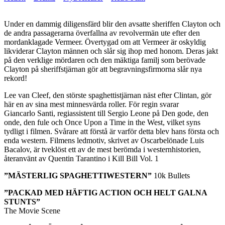
Under en dammig diligensfärd blir den avsatte sheriffen Clayton och
de andra passagerarna överfallna av revolvermän ute efter den
mordanklagade Vermeer. Övertygad om att Vermeer är oskyldig
likviderar Clayton männen och slår sig ihop med honom. Deras jakt
på den verklige mördaren och den mäktiga familj som berövade
Clayton på sheriffstjärnan gör att begravningsfirmorna slår nya
rekord!
Lee van Cleef, den störste spaghettistjärnan näst efter Clintan, gör
här en av sina mest minnesvärda roller. För regin svarar
Giancarlo Santi, regiassistent till Sergio Leone på Den gode, den
onde, den fule och Once Upon a Time in the West, vilket syns
tydligt i filmen. Svårare att förstå är varför detta blev hans första och
enda western. Filmens ledmotiv, skrivet av Oscarbelönade Luis
Bacalov, är tveklöst ett av de mest berömda i westernhistorien,
återanvänt av Quentin Tarantino i Kill Bill Vol. 1
”MÄSTERLIG SPAGHETTIWESTERN”
10k Bullets
”PACKAD MED HÄFTIG ACTION OCH HELT GALNA
STUNTS”
The Movie Scene