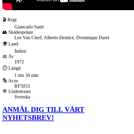
🎬 Regi
Giancarlo Santi
👥 Skådespelare
Lee Van Cleef, Alberto Dentice, Dominique Darel
🌍 Land
Italien
📅 År
1972
⏱️ Längd
1 tim 30 min
🔢 Ar.nr.
RF5053
💬 Undertexter
Svenska
ANMÄL DIG TILL VÅRT
NYHETSBREV!