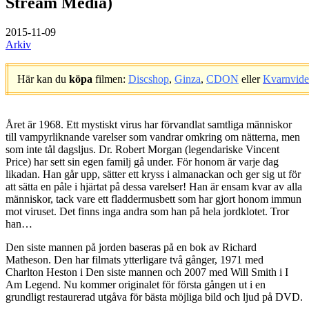
Stream Media)
2015-11-09
Arkiv
Här kan du
köpa
filmen:
Discshop
,
Ginza
,
CDON
eller
Kvarnvid
.
Året är 1968. Ett mystiskt virus har förvandlat samtliga människor
till vampyrliknande varelser som vandrar omkring om nätterna, men
som inte tål dagsljus. Dr. Robert Morgan (legendariske Vincent
Price) har sett sin egen familj gå under. För honom är varje dag
likadan. Han går upp, sätter ett kryss i almanackan och ger sig ut för
att sätta en påle i hjärtat på dessa varelser! Han är ensam kvar av alla
människor, tack vare ett fladdermusbett som har gjort honom immun
mot viruset. Det finns inga andra som han på hela jordklotet. Tror
han…
Den siste mannen på jorden baseras på en bok av Richard
Matheson. Den har filmats ytterligare två gånger, 1971 med
Charlton Heston i Den siste mannen och 2007 med Will Smith i I
Am Legend. Nu kommer originalet för första gången ut i en
grundligt restaurerad utgåva för bästa möjliga bild och ljud på DVD.