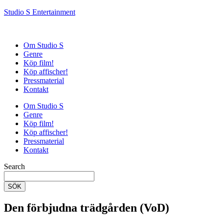
Studio S Entertainment
Om Studio S
Genre
Köp film!
Köp affischer!
Pressmaterial
Kontakt
Om Studio S
Genre
Köp film!
Köp affischer!
Pressmaterial
Kontakt
Search
SÖK
Den förbjudna trädgården (VoD)