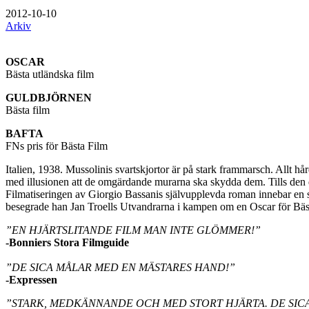
2012-10-10
Arkiv
OSCAR
Bästa utländska film
GULDBJÖRNEN
Bästa film
BAFTA
FNs pris för Bästa Film
Italien, 1938. Mussolinis svartskjortor är på stark frammarsch. Allt hård
med illusionen att de omgärdande murarna ska skydda dem. Tills den da
Filmatiseringen av Giorgio Bassanis självupplevda roman innebar en s
besegrade han Jan Troells Utvandrarna i kampen om en Oscar för Bäst
”EN HJÄRTSLITANDE FILM MAN INTE GLÖMMER!”
-Bonniers Stora Filmguide
”DE SICA MÅLAR MED EN MÄSTARES HAND!”
-Expressen
”STARK, MEDKÄNNANDE OCH MED STORT HJÄRTA. DE SICA