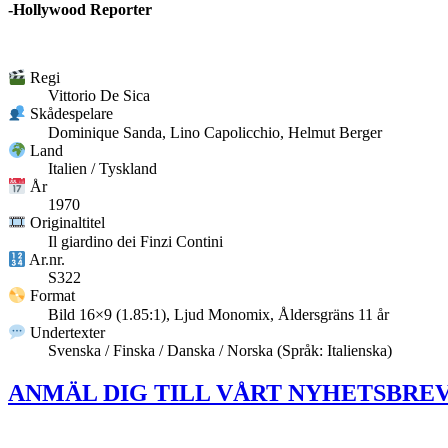
-Hollywood Reporter
Regi
Vittorio De Sica
Skådespelare
Dominique Sanda, Lino Capolicchio, Helmut Berger
Land
Italien / Tyskland
År
1970
Originaltitel
Il giardino dei Finzi Contini
Ar.nr.
S322
Format
Bild 16×9 (1.85:1), Ljud Monomix, Åldersgräns 11 år
Undertexter
Svenska / Finska / Danska / Norska (Språk: Italienska)
ANMÄL DIG TILL VÅRT NYHETSBREV