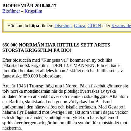
BIOPREMIÄR 2018-08-17
Biofilmer
–
Krigsfilm
Här kan du
köpa
filmen:
Discshop
,
Ginza
,
CDON
eller
Kvarnvid
.
650
000 NORRMÄN HAR HITTILLS SETT ÅRETS
STÖRSTA KRIGSFILM PÅ BIO
!
Efter biosuccén med ”Kungens val” kommer en ny och lika
påkostad norsk krigsfilm – DEN 12:E MANNEN. Filmen hade
premiär i hemlandet alldeles innan årskiftet och har hittills setts av
fantastiska 650.000 biobesökare.
Året är 1943 i Tromsø, högt upp i Norge. På en fiskebåt gömmer sig
tolv norska motståndsmän när de plötsligt överraskas av tyska
soldater. Striden är snabbt över och männen oskadliggörs. Alla utom
en. Barfota, skottskadad och genomvåt lyckas Jan Baalsrud
undkomma i den hänsynslösa och iskalla terrängen. Med Gestapo i
hälarna flyr Baalsrud mot Sverige i en jakt som varar i dagar, veckor
och slutligen månader, samtidigt som ryktet om hans hjältemod
sprids över bergen och gör honom till en symbol för motståndet mot
nazisterna.