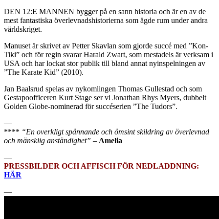
DEN 12:E MANNEN bygger på en sann historia och är en av de
mest fantastiska överlevnadshistorierna som ägde rum under andra
världskriget.
Manuset är skrivet av Petter Skavlan som gjorde succé med ”Kon-
Tiki” och för regin svarar Harald Zwart, som mestadels är verksam i
USA och har lockat stor publik till bland annat nyinspelningen av
”The Karate Kid” (2010).
Jan Baalsrud spelas av nykomlingen Thomas Gullestad och som
Gestapoofficeren Kurt Stage ser vi Jonathan Rhys Myers, dubbelt
Golden Globe-nominerad för succéserien ”The Tudors”.
—
****
“En overkligt spännande och ömsint skildring av överlevnad
och mänsklig anständighet”
–
Amelia
—
PRESSBILDER OCH AFFISCH FÖR NEDLADDNING:
HÄR
—