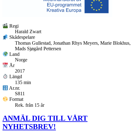
Regi
Harald Zwart
Skådespelare
Thomas Gullestad, Jonathan Rhys Meyers, Marie Blokhus,
Mads Sjøgård Pettersen
Land
Norge
År
2017
Längd
135 min
Ar.nr.
S811
Format
Rek. från 15 år
ANMÄL DIG TILL VÅRT
NYHETSBREV!