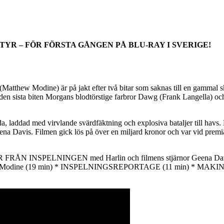
R – FÖR FÖRSTA GÅNGEN PÅ BLU-RAY I SVERIGE!
atthew Modine) är på jakt efter två bitar som saknas till en gammal sk
 den sista biten Morgans blodtörstige farbror Dawg (Frank Langella) och 
addad med virvlande svärdfäktning och explosiva bataljer till havs. 
a Davis. Filmen gick lös på över en miljard kronor och var vid premiär
ÅN INSPELNINGEN med Harlin och filmens stjärnor Geena Davi
och Modine (19 min) * INSPELNINGSREPORTAGE (11 min) * MAK