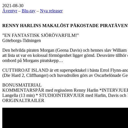
2021-08-30
Äventyr
–
Blu-ray
–
Nya releaser
RENNY HARLINS MAKALÖST PÅKOSTADE PIRATÄVENTY
”EN FANTASTISK SJÖRÖVARFILM!”
Göteborgs-Tidningen
Den helvilda piraten Morgan (Geena Davis) och hennes slav William (M
att lista ut var en kolossal förmögenhet ligger gömd. Dessvärre tillhör
ombord på Morgans piratskepp…
CUTTHROAT ISLAND är ett superspektakel i bästa Errol Flynn-anda, l
(Die Hard 2, Cliffhanger) och huvudrollen görs av Oscarbelönade Geen
BONUSMATERIAL
KOMMENTARSPÅR med regissören Renny Harlin *INTERVJUER FR
Langella (13 min) * STUDIOINTERVJUER med Harlin, Davis 
ORIGINALTRAILER