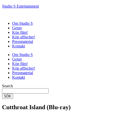
Studio S Entertainment
Om Studio S
Genre
Köp film!
Köp affischer!
Pressmaterial
Kontakt
Om Studio S
Genre
Köp film!
Köp affischer!
Pressmaterial
Kontakt
Search
SÖK
Cutthroat Island (Blu-ray)