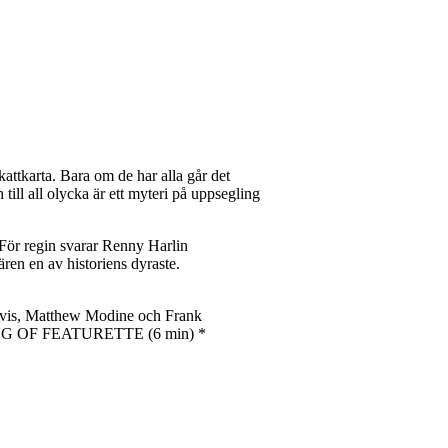
attkarta. Bara om de har alla går det
till all olycka är ett myteri på uppsegling
För regin svarar Renny Harlin
en en av historiens dyraste.
s, Matthew Modine och Frank
ING OF FEATURETTE (6 min) *