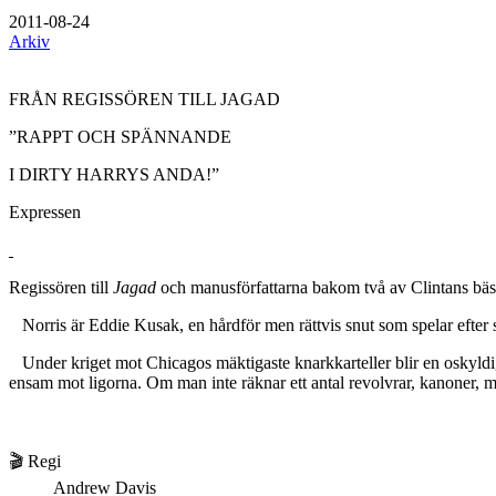
2011-08-24
Arkiv
FRÅN REGISSÖREN TILL JAGAD
”RAPPT OCH SPÄNNANDE
I DIRTY HARRYS ANDA!”
Expressen
Regissören till
Jagad
och manusförfattarna bakom två av Clintans bäs
Norris är Eddie Kusak, en hårdför men rättvis snut som spelar efter si
Under kriget mot Chicagos mäktigaste knarkkarteller blir en oskyldig
ensam mot ligorna. Om man inte räknar ett antal revolvrar, kanoner, m
🎬 Regi
Andrew Davis