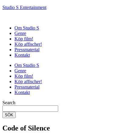
Studio S Entertainment
Om Studio S
Genre
Köp film!
Köp affischer!
Pressmaterial
Kontakt
Om Studio S
Genre
Köp film!
Köp affischer!
Pressmaterial
Kontakt
Search
SÖK
Code of Silence