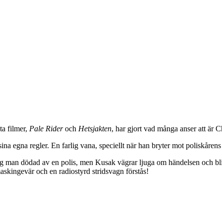
ta filmer,
Pale Rider
och
Hetsjakten
, har gjort vad många anser att är C
na egna regler. En farlig vana, speciellt när han bryter mot poliskåren
 man dödad av en polis, men Kusak vägrar ljuga om händelsen och blir ut
askingevär och en radiostyrd stridsvagn förstås!