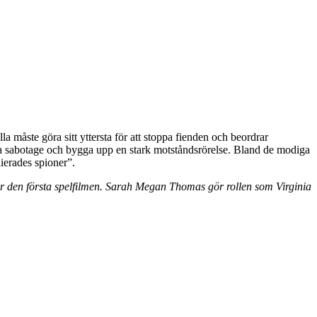
la måste göra sitt yttersta för att stoppa fienden och beordrar
tföra sabotage och bygga upp en stark motståndsrörelse. Bland de modiga
ierades spioner”.
a är den första spelfilmen. Sarah Megan Thomas gör rollen som Virginia