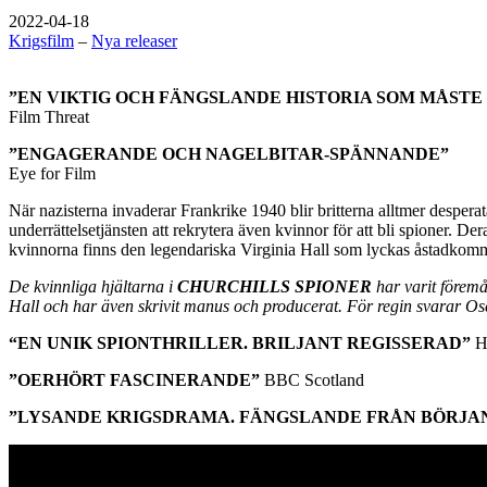
2022-04-18
Krigsfilm
–
Nya releaser
”EN VIKTIG OCH FÄNGSLANDE HISTORIA SOM MÅSTE
Film Threat
”ENGAGERANDE OCH NAGELBITAR-SPÄNNANDE”
Eye for Film
När nazisterna invaderar Frankrike 1940 blir britterna alltmer desperata
underrättelsetjänsten att rekrytera även kvinnor för att bli spioner. D
kvinnorna finns den legendariska Virginia Hall som lyckas åstadkomma 
De kvinnliga hjältarna i
CHURCHILLS SPIONER
har varit föremå
Hall och har även skrivit manus och producerat. För regin svarar O
“EN UNIK SPIONTHRILLER. BRILJANT REGISSERAD”
H
”OERHÖRT FASCINERANDE”
BBC Scotland
”LYSANDE KRIGSDRAMA. FÄNGSLANDE FRÅN BÖRJAN