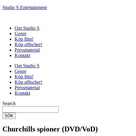
Studio S Entertainment
Om Studio S
Genre
Köp film!
Köp affischer!
Pressmaterial
Kontakt
Om Studio S
Genre
Köp film!
Köp affischer!
Pressmaterial
Kontakt
Search
SÖK
Churchills spioner (DVD/VoD)