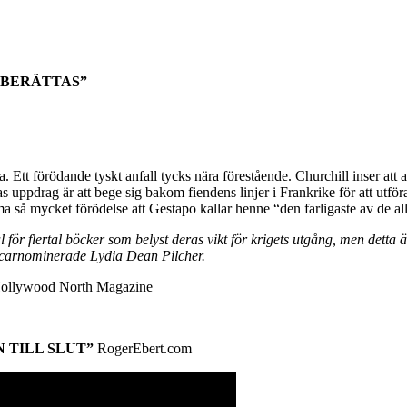
 BERÄTTAS”
. Ett förödande tyskt anfall tycks nära förestående. Churchill inser att al
eras uppdrag är att bege sig bakom fiendens linjer i Frankrike för att u
så mycket förödelse att Gestapo kallar henne “den farligaste av de all
l för flertal böcker som belyst deras vikt för krigets utgång, men dett
scarnominerade Lydia Dean Pilcher.
ollywood North Magazine
 TILL SLUT”
RogerEbert.com