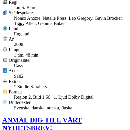
Regi
Jon S. Baird
Skådespelare
Nonso Anozie, Natalie Press, Leo Gregory, Gavin Brocker,
Tiggy Allen, Gemma Baker
Land
England
År
2008
Längd
1 tim. 48 min.
Originaltitel
Cass
Ar.nr.
S182
Extras
* Studio S-trailers.
Format
Region 2, Bild 1.66 : 1, Ljud Dolby Digital
Undertexter
Svenska, danska, norska, finska
ANMÄL DIG TILL VÅRT
NYHETSBREV!