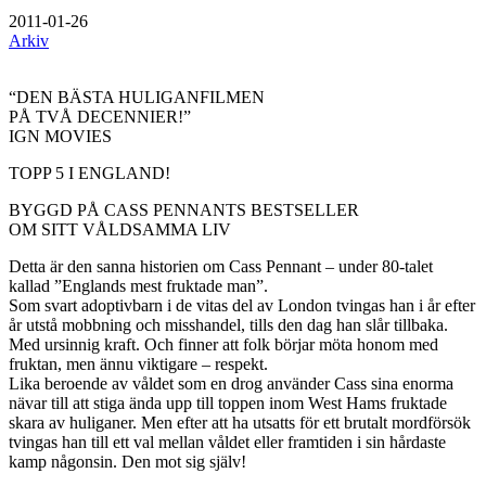
2011-01-26
Arkiv
“DEN BÄSTA HULIGANFILMEN
PÅ TVÅ DECENNIER!”
IGN MOVIES
TOPP 5 I ENGLAND!
BYGGD PÅ CASS PENNANTS BESTSELLER
OM SITT VÅLDSAMMA LIV
Detta är den sanna historien om Cass Pennant – under 80-talet
kallad ”Englands mest fruktade man”.
Som svart adoptivbarn i de vitas del av London tvingas han i år efter
år utstå mobbning och misshandel, tills den dag han slår tillbaka.
Med ursinnig kraft. Och finner att folk börjar möta honom med
fruktan, men ännu viktigare – respekt.
Lika beroende av våldet som en drog använder Cass sina enorma
nävar till att stiga ända upp till toppen inom West Hams fruktade
skara av huliganer. Men efter att ha utsatts för ett brutalt mordförsök
tvingas han till ett val mellan våldet eller framtiden i sin hårdaste
kamp någonsin. Den mot sig själv!