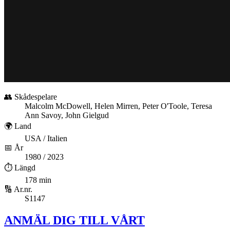
👥 Skådespelare
Malcolm McDowell, Helen Mirren, Peter O'Toole, Teresa
Ann Savoy, John Gielgud
🌍 Land
USA / Italien
📅 År
1980 / 2023
⏱️ Längd
178 min
🔢 Ar.nr.
S1147
ANMÄL DIG TILL VÅRT