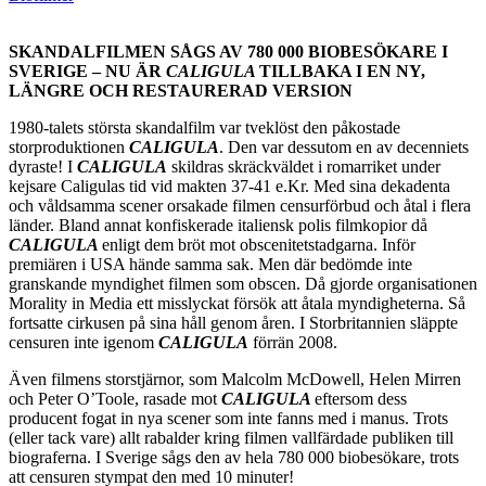
SKANDALFILMEN SÅGS AV 780 000 BIOBESÖKARE I
SVERIGE – NU ÄR
CALIGULA
TILLBAKA I EN NY,
LÄNGRE OCH RESTAURERAD VERSION
1980-talets största skandalfilm var tveklöst den påkostade
storproduktionen
CALIGULA
. Den var dessutom en av decenniets
dyraste! I
CALIGULA
skildras skräckväldet i romarriket under
kejsare Caligulas tid vid makten 37-41 e.Kr. Med sina dekadenta
och våldsamma scener orsakade filmen censurförbud och åtal i flera
länder. Bland annat konfiskerade italiensk polis filmkopior då
CALIGULA
enligt dem bröt mot obscenitetstadgarna. Inför
premiären i USA hände samma sak. Men där bedömde inte
granskande myndighet filmen som obscen. Då gjorde organisationen
Morality in Media ett misslyckat försök att åtala myndigheterna. Så
fortsatte cirkusen på sina håll genom åren. I Storbritannien släppte
censuren
inte igenom
CALIGULA
förrän 2008.
Även filmens storstjärnor, som Malcolm McDowell, Helen Mirren
och Peter O’Toole, rasade mot
CALIGULA
eftersom dess
producent fogat in nya scener som inte fanns med i manus. Trots
(eller tack vare) allt rabalder kring filmen vallfärdade publiken till
biograferna. I Sverige sågs den av hela 780 000 biobesökare, trots
att censuren stympat den med 10 minuter!